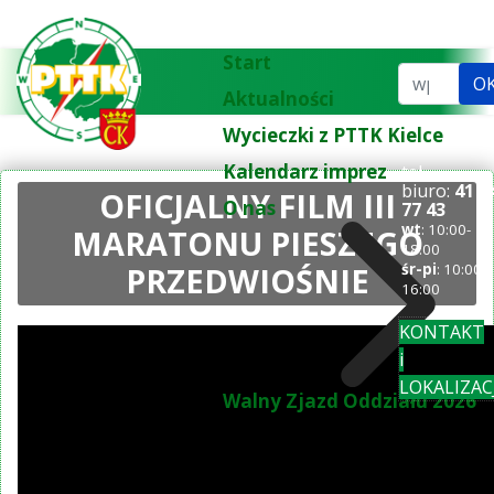
Start
Szukaj...
O
Aktualności
Wycieczki z PTTK Kielce
Kalendarz imprez
tel.
biuro:
41 3
OFICJALNY FILM III
O nas
77 43
wt
: 10:00-
MARATONU PIESZEGO
18:00
PRZEDWIOŚNIE
śr-pi
: 10:00-
16:00
KONTAKT
i
LOKALIZAC
Walny Zjazd Oddziału 2026