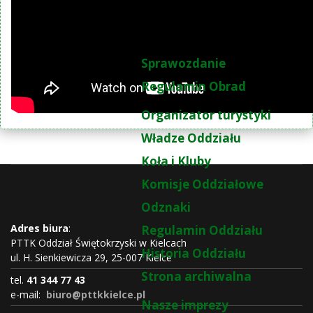
Sprawozdanie
Regulamin Obrad
Organizator turystyki
Władze Oddziału
Koła i Kluby
Komisje Oddziałowe
Odznaki
Adres biura
:
Regulamin Oddziału
PTTK Oddział Świętokrzyski w Kielcach
Historia Oddziału
ul. H. Sienkiewicza 29, 25-007 Kielce
Strona archiwalna
tel.
41 344 77 43
e-mail:
biuro@pttkkielce.pl
Nasze imprezy