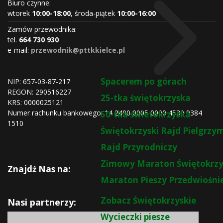
Biuro czynne:
wtorek
10:00-18:00
, środa-piątek
10:00-16:00
Zamów przewodnika:
tel.
664 730 930
e-mail:
przewodnik@pttkkielce.pl
Spacerem po górach
NIP: 657-03-87-217
REGON:
290516227
25-tka świętokrzyska
KRS:
0000025121
Numer rachunku bankowego: 14 2490 0005 0000 4530 9384
50-tka świetokrzyska
1510
Świętokrzyski Rajd Pielgrz
Rajd Przyrodniczy
Zimowy Maraton Świętokrzy
Znajdź Nas na:
Maraton Pieszy Przedwiośni
Zobacz Świętokrzyskie
Nasi partnerzy:
Wycieczki piesze