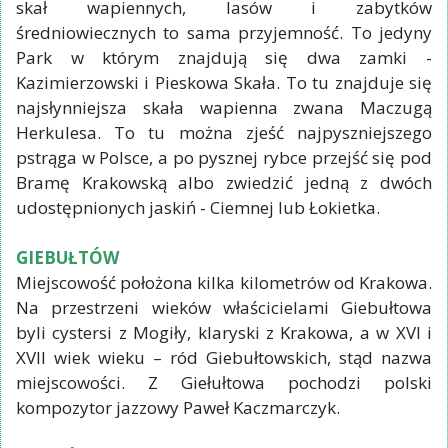
skał wapiennych, lasów i zabytków
średniowiecznych to sama przyjemność. To jedyny
Park w którym znajdują się dwa zamki -
Kazimierzowski i Pieskowa Skała. To tu znajduje się
najsłynniejsza skała wapienna zwana Maczugą
Herkulesa. To tu można zjeść najpyszniejszego
pstrąga w Polsce, a po pysznej rybce przejść się pod
Bramę Krakowską albo zwiedzić jedną z dwóch
udostępnionych jaskiń - Ciemnej lub Łokietka.
GIEBUŁTÓW
Miejscowość położona kilka kilometrów od Krakowa.
Na przestrzeni wieków właścicielami Giebułtowa
byli cystersi z Mogiły, klaryski z Krakowa, a w XVI i
XVII wiek wieku – ród Giebułtowskich, stąd nazwa
miejscowości. Z Giełułtowa pochodzi polski
kompozytor jazzowy Paweł Kaczmarczyk.