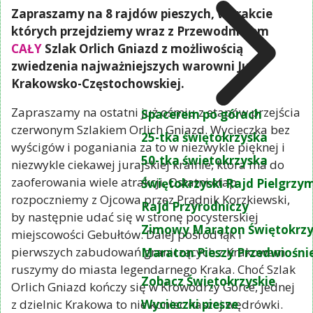
Zapraszamy na 8 rajdów pieszych, w trakcie
których przejdziemy wraz z Przewodnikiem
CAŁY
Szlak Orlich Gniazd z możliwością
zwiedzenia najważniejszych warowni Jury
Krakowsko-Częstochowskiej.
Zapraszamy na ostatni już ośmiu z etapów przejścia
Spacerem po górach
czerwonym Szlakiem Orlich Gniazd. Wycieczka bez
25-tka świętokrzyska
wyścigów i poganiania za to w niezwykle pięknej i
50-tka świetokrzyska
niezwykle ciekawej jurajskiej krainie, która ma do
zaoferowania wiele atrakcji. Ostatni etap
Świętokrzyski Rajd Pielgrz
rozpoczniemy z Ojcowa przez Prądnik Korzkiewski,
Rajd Przyrodniczy
by następnie udać się w stronę pocysterskiej
Zimowy Maraton Świętokrzy
miejscowości Gebułtów. Dalej pośród łąk i
pierwszych zabudowań graniczących z Krakowem
Maraton Pieszy Przedwiośni
ruszymy do miasta legendarnego Kraka. Choć Szlak
Zobacz Świętokrzyskie
Orlich Gniazd kończy się w Krowodrzy Górce, jednej
Wycieczki piesze
z dzielnic Krakowa to nie koniec naszej wędrówki.