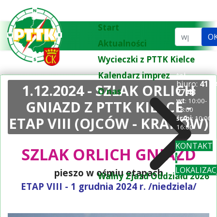
Start
Szukaj...
O
Aktualności
Wycieczki z PTTK Kielce
Kalendarz imprez
tel.
biuro:
41 3
1.12.2024 - SZLAK ORLICH
O nas
77 43
wt
: 10:00-
GNIAZD Z PTTK KIELCE -
18:00
ETAP VIII (OJCÓW - KRAKÓW)
śr-pi
: 10:00-
16:00
KONTAKT
SZLAK ORLICH GNIAZD
i
LOKALIZAC
pieszo w ośmiu etapach
Walny Zjazd Oddziału 2026
ETAP VIII - 1 grudnia 2024 r. /niedziela/