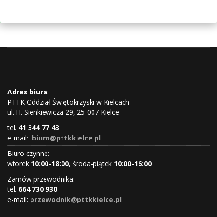
Adres biura
:
PTTK Oddział Świętokrzyski w Kielcach
ul. H. Sienkiewicza 29, 25-007 Kielce
tel.
41 344 77 43
e-mail:
biuro@pttkkielce.pl
Biuro czynne:
wtorek
10:00-18:00
, środa-piątek
10:00-16:00
Zamów przewodnika:
tel.
664 730 930
e-mail:
przewodnik@pttkkielce.pl