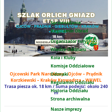
Sprawozdanie
Regulamin Obrad
Organizator turystyki
Władze Oddziału
Koła i Kluby
Komisje Oddziałowe
Ojcowski Park Narodowy – Ojców – Prądnik
Odznaki
Korzkiewski – Kraków Krowodrza – WAWEL
Regulamin Oddziału
Trasa piesza ok. 18 km / Suma podejść: około 240
Historia Oddziału
m
Strona archiwalna
Nasze imprezy