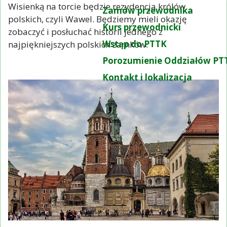
Wisienką na torcie będzie rezydencja królów
Zamów przewodnika
polskich, czyli Wawel. Będziemy mieli okazję
Kurs przewodnicki
zobaczyć i posłuchać historii jednego z
Wstąp do PTTK
najpiękniejszych polskich zamków.
Porozumienie Oddziałów PT
Kontakt i lokalizacja