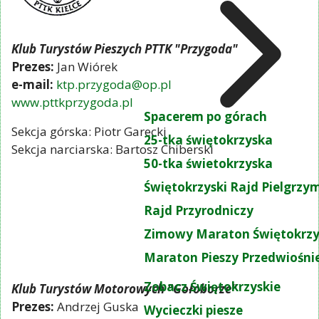
Klub Turystów Pieszych PTTK "Przygoda"
Prezes:
Jan Wiórek
e-mail:
ktp.przygoda@op.pl
www.pttkprzygoda.pl
Spacerem po górach
Sekcja górska: Piotr Garecki
25-tka świętokrzyska
Sekcja narciarska: Bartosz Chiberski
50-tka świetokrzyska
Świętokrzyski Rajd Pielgrz
Rajd Przyrodniczy
Zimowy Maraton Świętokrzy
Maraton Pieszy Przedwiośni
Zobacz Świętokrzyskie
Klub Turystów Motorowych "Gołoborze"
Prezes:
Andrzej Guska
Wycieczki piesze