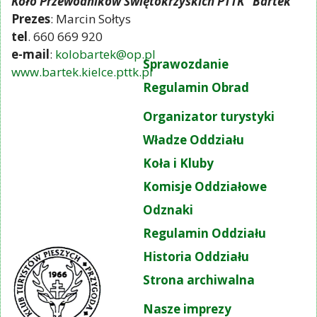
Koło Przewodników Świętokrzyskich PTTK "Bartek"
Prezes
: Marcin Sołtys
tel
. 660 669 920
e-mail
:
kolobartek@op.pl
Sprawozdanie
www.bartek.kielce.pttk.pl
Regulamin Obrad
Organizator turystyki
Władze Oddziału
Koła i Kluby
Komisje Oddziałowe
Odznaki
Regulamin Oddziału
Historia Oddziału
Strona archiwalna
Nasze imprezy