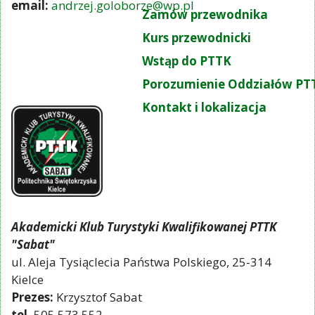
email:
andrzej.goloborze@wp.pl
Zamów przewodnika
Kurs przewodnicki
Wstąp do PTTK
Porozumienie Oddziałów PT
Kontakt i lokalizacja
Akademicki Klub Turystyki Kwalifikowanej PTTK
"Sabat"
ul. Aleja Tysiąclecia Państwa Polskiego, 25-314
Kielce
Prezes:
Krzysztof Sabat
tel.
505 573 552