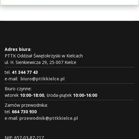
Adres biura
:
PTTK Oddział Świętokrzyski w Kielcach
ul. H. Sienkiewicza 29, 25-007 Kielce
tel.
41 344 77 43
e-mail:
biuro@pttkkielce.pl
Biuro czynne:
wtorek
10:00-18:00
, środa-piątek
10:00-16:00
Zamów przewodnika:
tel.
664 730 930
e-mail:
przewodnik@pttkkielce.pl
NIP: 657-03-87-217