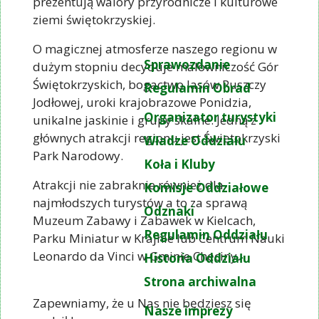
prezentują walory przyrodnicze i kulturowe
ziemi świętokrzyskiej.
O magicznej atmosferze naszego regionu w
Sprawozdanie
dużym stopniu decyduje malowniczość Gór
Świętokrzyskich, bogactwo lasów Puszczy
Regulamin Obrad
Jodłowej, uroki krajobrazowe Ponidzia,
Organizator turystyki
unikalne jaskinie i grupy skalne. Jedną z
głównych atrakcji regionu jest Świętokrzyski
Władze Oddziału
Park Narodowy.
Koła i Kluby
Atrakcji nie zabraknie również dla
Komisje Oddziałowe
najmłodszych turystów a to za sprawą
Odznaki
Muzeum Zabawy i Zabawek w Kielcach,
Regulamin Oddziału
Parku Miniatur w Krajnie lub Centrum Nauki
Leonardo da Vinci w Gminie Chęciny.
Historia Oddziału
Strona archiwalna
Zapewniamy, że u Nas nie będziesz się
Nasze imprezy