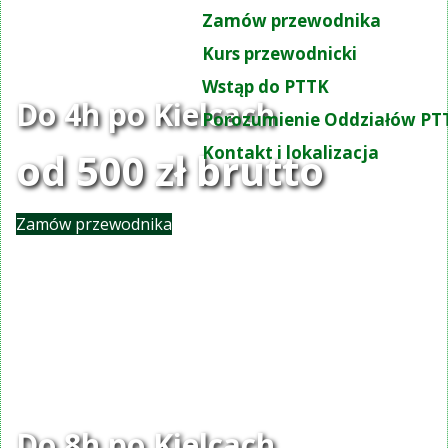
Zamów przewodnika
Kurs przewodnicki
Wstąp do PTTK
Do 4h po Kielcach
Porozumienie Oddziałów PT
Kontakt i lokalizacja
od 500 zł brutto
Zamów przewodnika
Do 8h po Kielcach