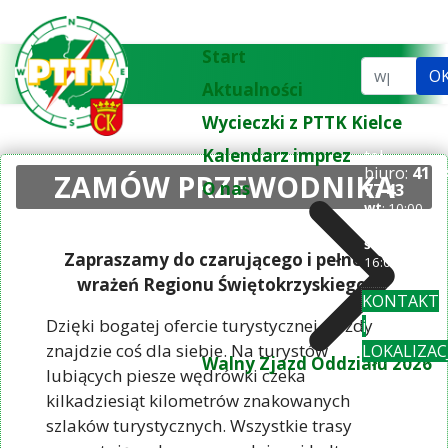
Start
Szukaj...
O
Aktualności
Wycieczki z PTTK Kielce
Kalendarz imprez
tel.
biuro:
41 3
ZAMÓW PRZEWODNIKA
O nas
77 43
wt
: 10:00-
18:00
śr-pi
: 10:00-
Zapraszamy do czarującego i pełnego
16:00
wrażeń Regionu Świętokrzyskiego!
KONTAKT
Dzięki bogatej ofercie turystycznej, każdy
i
znajdzie coś dla siebie. Na turystów
LOKALIZAC
Walny Zjazd Oddziału 2026
lubiących piesze wędrówki czeka
kilkadziesiąt kilometrów znakowanych
szlaków turystycznych. Wszystkie trasy