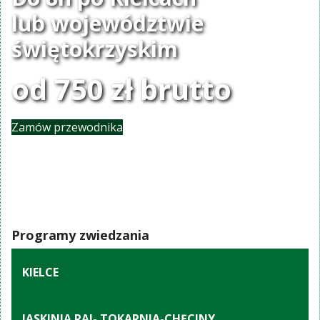
lub województwie
świętokrzyskim
od 750 zł brutto
Zamów przewodnika
Programy zwiedzania
KIELCE
JASKINIA RAJ- TOKARNIA-CHĘCINY