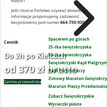
nudził !
Jeśli chcecie Państwo uzyskać dodatkowe
informacje proponujemy zadzwonić
bezpośrednio pod numer
664-730-930
Spacerem po górach
Cennik
25-tka świętokrzyska
Do 2h po Kielcach
50-tka świetokrzyska
Świętokrzyski Rajd Pielgrz
od 370 zł brutto
Rajd Przyrodniczy
Zimowy Maraton Świętokrzy
Zamów przewodnika
Maraton Pieszy Przedwiośni
Zobacz Świętokrzyskie
Wycieczki piesze