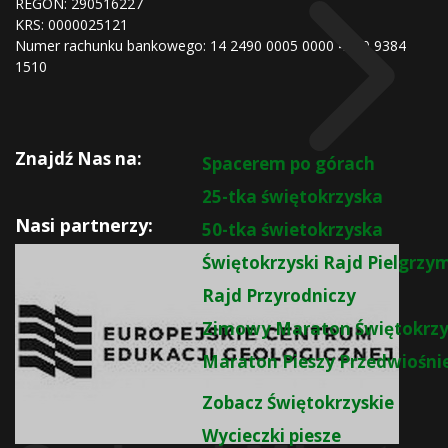
REGON:
290516227
KRS:
0000025121
Numer rachunku bankowego: 14 2490 0005 0000 4530 9384
1510
Znajdź Nas na:
Spacerem po górach
25-tka świętokrzyska
Nasi partnerzy:
50-tka świetokrzyska
Świętokrzyski Rajd Pielgrz
Rajd Przyrodniczy
Zimowy Maraton Świętokrzy
Maraton Pieszy Przedwiośni
Zobacz Świętokrzyskie
Wycieczki piesze