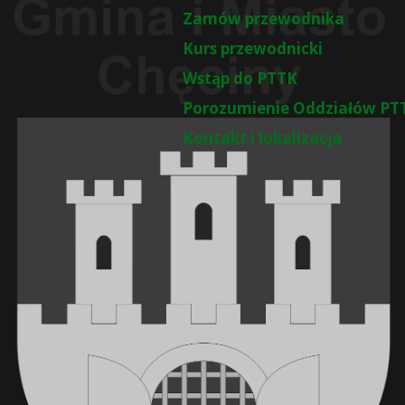
Zamów przewodnika
Kurs przewodnicki
Wstąp do PTTK
Porozumienie Oddziałów PT
Kontakt i lokalizacja