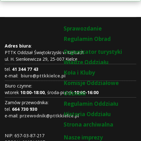
Sprawozdanie
Regulamin Obrad
Adres biura
:
Organizator turystyki
PTTK Oddział Świętokrzyski w Kielcach
ul. H. Sienkiewicza 29, 25-007 Kielce
Władze Oddziału
tel.
41 344 77 43
Koła i Kluby
e-mail:
biuro@pttkkielce.pl
Komisje Oddziałowe
Biuro czynne:
wtorek
10:00-18:00
, środa-piątek
10:00-16:00
Odznaki
Zamów przewodnika:
Regulamin Oddziału
tel.
664 730 930
Historia Oddziału
e-mail:
przewodnik@pttkkielce.pl
Strona archiwalna
NIP: 657-03-87-217
Nasze imprezy