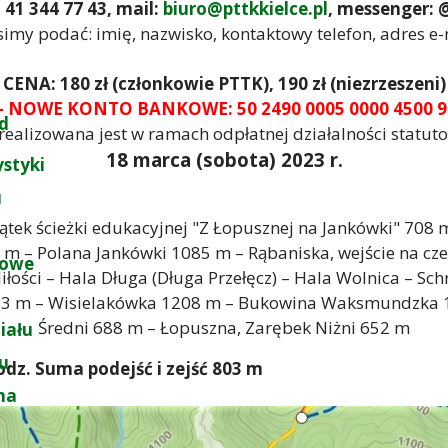
. 41 344 77 43, mail:
biuro@pttkkielce.pl
, messenger: 
simy podać: imię, nazwisko, kontaktowy telefon, adres e-
CENA: 180 zł (członkowie PTTK), 190 zł (niezrzeszeni)
 NOWE KONTO BANKOWE: 50 2490 0005 0000 4500 9
d
realizowana jest w ramach odpłatnej działalności statut
18 marca (sobota) 2023 r.
ystyki
u
tek ścieżki edukacyjnej "Z Łopusznej na Jankówki" 708 
m – Polana Jankówki 1085 m – Rąbaniska, wejście na cz
łowe
ości – Hala Długa (Długa Przełęcz) – Hala Wolnica – S
283 m – Wisielakówka 1208 m – Bukowina Waksmundzka 
Średni 688 m – Łopuszna, Zarębek Niżni 652 m
iału
łu
godz. Suma podejść i zejść 803 m
na