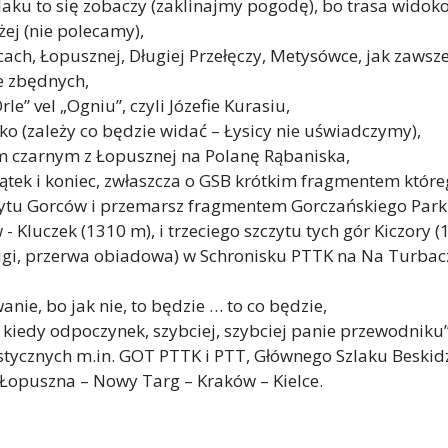
zlaku to się zobaczy (zaklinajmy pogodę), bo trasa widok
żej (nie polecamy),
cach, Łopusznej, Długiej Przełęczy, Metysówce, jak zawsze
ie zbędnych,
e” vel „Ogniu”, czyli Józefie Kurasiu,
ko (zależy co będzie widać – Łysicy nie uświadczymy),
m czarnym z Łopusznej na Polanę Rąbaniska,
zątek i koniec, zwłaszcza o GSB krótkim fragmentem któ
ytu Gorców i przemarsz fragmentem Gorczańskiego Par
 Kluczek (1310 m), i trzeciego szczytu tych gór Kiczory (
uugi, przerwa obiadowa) w Schronisku PTTK na Na Turbac
nie, bo jak nie, to będzie … to co będzie,
, kiedy odpoczynek, szybciej, szybciej panie przewodniku”
ycznych m.in. GOT PTTK i PTT, Głównego Szlaku Beskid
 Łopuszna – Nowy Targ – Kraków – Kielce.