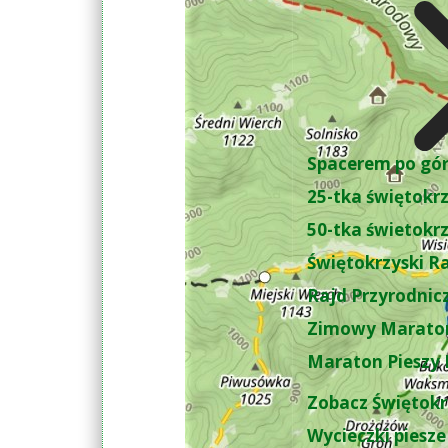
Spacerem po gó
25-tka świętokr
50-tka świetokr
Świętokrzyski R
Rajd Przyrodnic
Zimowy Maraton
Maraton Pieszy 
Zobacz Świętokr
Wycieczki piesze