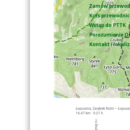
Zamów przewod
Kurs przewodnic
Wstąp do PTTK
Porozumienie O
Kontakt i lokali