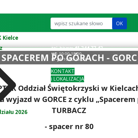
Szukaj...
OK
 Kielce
z
tel. biuro:
41 344 77 43
wt
: 10:00-18:00
 - SPACEREM PO GÓRACH - GOR
śr-pi
: 10:00-16:00
KONTAKT
i LOKALIZACJA
PTTK Oddział Świętokrzyski w Kielcac
na wyjazd w GORCE z cyklu „Spacerem 
TURBACZ
ziału 2026
- spacer nr 80