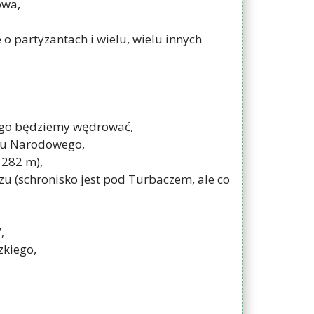
owa,
 o partyzantach i wielu, wielu innych
rego będziemy wędrować,
ku Narodowego,
1282 m),
zu (schronisko jest pod Turbaczem, ale co
,
zkiego,