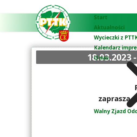
Start
Aktualności
Wycieczki z PTTK
Kalendarz impre
18.03.2023
O nas
zaprasza 
Walny Zjazd Odd