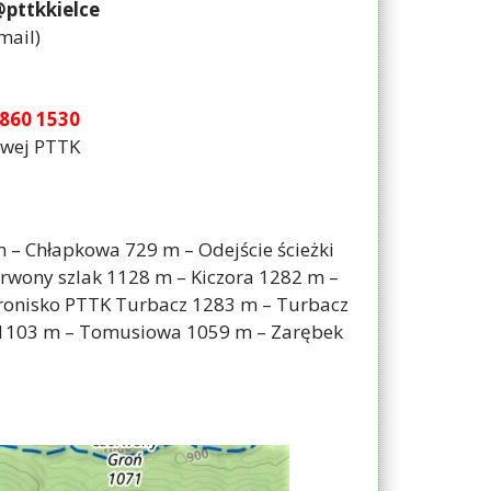
@pttkkielce
mail)
860 1530
owej PTTK
m – Chłapkowa 729 m – Odejście ścieżki
erwony szlak 1128 m – Kiczora 1282 m –
chronisko PTTK Turbacz 1283 m – Turbacz
1103 m – Tomusiowa 1059 m – Zarębek