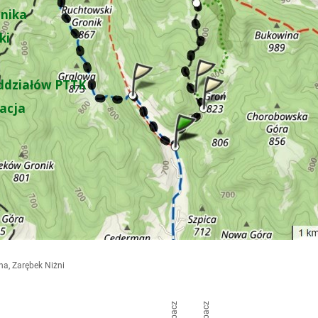
nika
ki
ddziałów PTTK
zacja