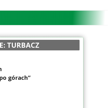
CE: TURBACZ
h
po górach”