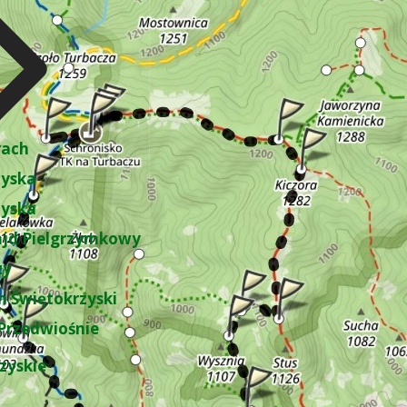
rach
zyska
zyska
ajd Pielgrzymkowy
zy
 Świętokrzyski
Przedwiośnie
zyskie