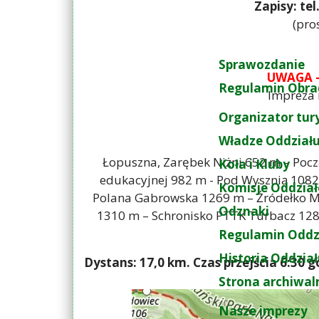
Zapisy: tel
(pro
Sprawozdanie
UWAGA –
Regulamin Obra
Impreza 
Organizator tur
Władze Oddział
Łopuszna, Zarębek Niżni 652 m – Począ
Koła i Kluby
edukacyjnej 982 m - Pod Wysznią 1082 
Komisje Oddzia
Polana Gabrowska 1269 m – Źródełko Mił
Odznaki
1310 m – Schronisko PTTK Turbacz 1
Regulamin Oddz
Historia Oddzia
Dystans: 17,0 km. Czas przejścia 6:30 
Strona archiwal
Nasze imprezy