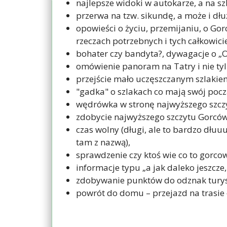
najlepsze widoki w autokarze, a na s
przerwa na tzw. sikundę, a może i dłu
opowieści o życiu, przemijaniu, o Gor
rzeczach potrzebnych i tych całkowic
bohater czy bandyta?, dywagacje o „Orl
omówienie panoram na Tatry i nie tyl
przejście mało uczęszczanym szlakie
"gadka" o szlakach co mają swój poc
wędrówka w stronę najwyższego szcz
zdobycie najwyższego szczytu Gorców -
czas wolny (długi, ale to bardzo dłu
tam z nazwą),
sprawdzenie czy ktoś wie co to gorcowa
informacje typu „a jak daleko jeszcze
zdobywanie punktów do odznak turyst
powrót do domu – przejazd na trasie