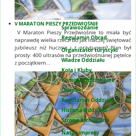
V MARATON PIESZY PRZEDWIOŚNIE
Sprawozdanie
V Maraton Pieszy Przedwiośnie to miała być
Regulamin Obrad
naprawdę wielka rzecz. Bo jak inaczej świętować
jubileusz niż hucznie i z przytupem? Plan był
Organizator turystyki
prosty: 400 ultrasów na przedwiośnianej pętelce
Władze Oddziału
z początkiem…
Koła i Kluby
Komisje Oddziałowe
Odznaki
Regulamin Oddziału
Historia Oddziału
Strona archiwalna
Nasze imprezy