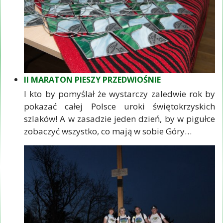
II MARATON PIESZY PRZEDWIOŚNIE
I kto by pomyślał że wystarczy zaledwie rok by
pokazać całej Polsce uroki świętokrzyskich
szlaków! A w zasadzie jeden dzień, by w pigułce
zobaczyć wszystko, co mają w sobie Góry…