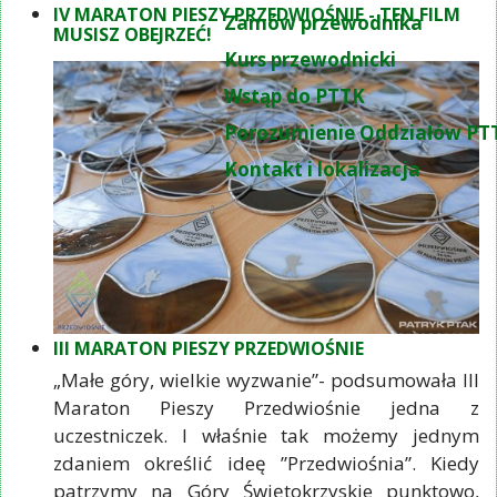
IV MARATON PIESZY PRZEDWIOŚNIE - TEN FILM
Zamów przewodnika
MUSISZ OBEJRZEĆ!
Kurs przewodnicki
Wstąp do PTTK
Porozumienie Oddziałów PT
Kontakt i lokalizacja
III MARATON PIESZY PRZEDWIOŚNIE
„Małe góry, wielkie wyzwanie”- podsumowała III
Maraton Pieszy Przedwiośnie jedna z
uczestniczek. I właśnie tak możemy jednym
zdaniem określić ideę ”Przedwiośnia”. Kiedy
patrzymy na Góry Świętokrzyskie punktowo,