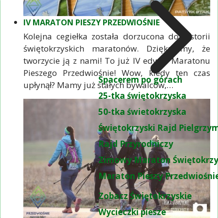
IV MARATON PIESZY PRZEDWIOŚNIE
Kolejna cegiełka została dorzucona do historii
świętokrzyskich maratonów. Dziękujemy, że
tworzycie ją z nami! To już IV edycja Maratonu
Pieszego Przedwiośnie! Wow, kiedy ten czas
Spacerem po górach
upłynął? Mamy już stałych bywalców,…
25-tka świętokrzyska
50-tka świetokrzyska
Świętokrzyski Rajd Pielgrz
Rajd Przyrodniczy
Zimowy Maraton Świętokrzy
Maraton Pieszy Przedwiośni
Zobacz Świętokrzyskie
Wycieczki piesze