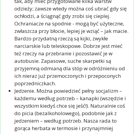
tak, aby mieć przygotowane kilka warstw
odzieży; zawsze wtedy można coś ubrać gdy się
ochłodzi, a ściągnąć gdy zrobi się cieplej.
Ochraniacze na spodnie - mogą być użyteczne,
zwłaszcza przy błocie, lepiej je wziąć – jak macie.
Bardzo przydatną rzeczą są kijki, zwykłe
narciarskie lub teleskopowe. Dobrze jest mieć
też rzeczy na przebranie i pozostawić je w
autobusie. Zapasowe, suche skarpetki są
przyjemną odmianą dla stóp w odróżnieniu od
ich nieraz już przemoczonych i przepoconych
poprzedniczkach.
Jedzenie. Można powiedzieć pełny socjalizm –
każdemu według potrzeb – kanapki (wszędzie i
wszystkim kiedyś chce się jeść!). Naturalnie coś
do picia (bezalkoholowego), podobnie jak z
jedzeniem – według potrzeb. Nasza rada to
gorąca herbata w termosie i przynajmniej