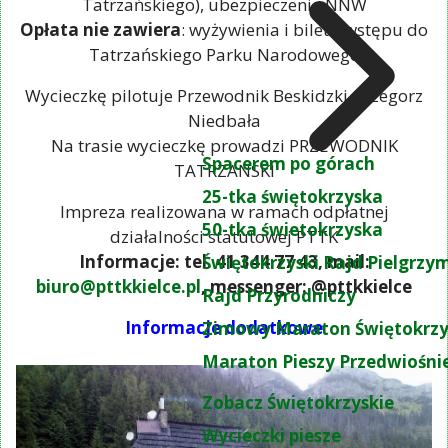
Tatrzańskiego), ubezpieczenie NNW
Opłata nie zawiera
: wyżywienia i biletu wstępu do
Tatrzańskiego Parku Narodowego
Wycieczkę pilotuje Przewodnik Beskidzki Grzegorz
Niedbała
Na trasie wycieczkę prowadzi PRZEWODNIK
Spacerem po górach
TATRZAŃSKI
25-tka świętokrzyska
Impreza realizowana w ramach odpłatnej
50-tka świetokrzyska
działalności statutowej PTTK
Informacje: tel. 41 344 77 43, mail:
Świętokrzyski Rajd Pielgrz
biuro@pttkkielce.pl
, messenger: @pttkkielce
Rajd Przyrodniczy
Informacje dodatkowe
Zimowy Maraton Świętokrzy
Maraton Pieszy Przedwiośni
Zobacz Świętokrzyskie
Wycieczki piesze