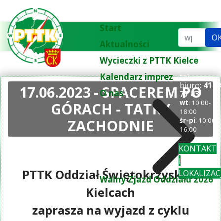
Start
Szukaj...
O
Aktualności
Wycieczki z PTTK Kielce
Kalendarz imprez
tel.
biuro:
41 3
17.06.2023 - SPACEREM PO
O nas
77 43
wt
: 10:00-
GÓRACH - TATRY
18:00
ZACHODNIE
śr-pi
: 10:00-
16:00
KONTAKT
i
PTTK Oddział Świętokrzyski w
LOKALIZAC
Walny Zjazd Oddziału 2026
Kielcach
zaprasza na wyjazd z cyklu