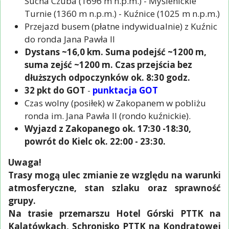
Sucha Czuba (1696 m n.p.m.) - Myślenickie
Turnie (1360 m n.p.m.) - Kuźnice (1025 m n.p.m.)
Przejazd busem (płatne indywidualnie) z Kuźnic
do ronda Jana Pawła II
Dystans ~16,0 km. Suma podejść ~1200 m,
suma zejść ~1200 m. Czas przejścia bez
dłuższych odpoczynków ok. 8:30 godz.
32 pkt do GOT
-
punktacja GOT
Czas wolny (posiłek) w Zakopanem w pobliżu
ronda im. Jana Pawła II (rondo kuźnickie).
Wyjazd z Zakopanego ok. 17:30 -18:30,
powrót do Kielc ok. 22:00 - 23:30.
Uwaga!
Trasy mogą ulec zmianie ze względu na warunki
atmosferyczne, stan szlaku oraz sprawność
grupy.
Na trasie przemarszu Hotel Górski PTTK na
Kalatówkach, Schronisko PTTK na Kondratowej