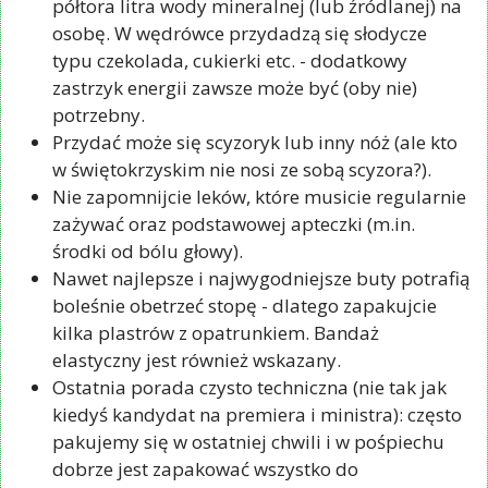
półtora litra wody mineralnej (lub źródlanej) na
osobę. W wędrówce przydadzą się słodycze
typu czekolada, cukierki etc. - dodatkowy
zastrzyk energii zawsze może być (oby nie)
potrzebny.
Przydać może się scyzoryk lub inny nóż (ale kto
w świętokrzyskim nie nosi ze sobą scyzora?).
Nie zapomnijcie leków, które musicie regularnie
zażywać oraz podstawowej apteczki (m.in.
środki od bólu głowy).
Nawet najlepsze i najwygodniejsze buty potrafią
boleśnie obetrzeć stopę - dlatego zapakujcie
kilka plastrów z opatrunkiem. Bandaż
elastyczny jest również wskazany.
Ostatnia porada czysto techniczna (nie tak jak
kiedyś kandydat na premiera i ministra): często
pakujemy się w ostatniej chwili i w pośpiechu
dobrze jest zapakować wszystko do