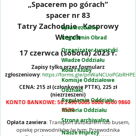
„Spacerem po górach”
spacer nr 83
Tatry Zachodnie - Kasprowy
Sprawozdanie
Wierch
Regulamin Obrad
Organizator turystyki
17 czerwca (sobota) 2023 r.
Władze Oddziału
Zapisy tylko przez formularz
Koła i Kluby
zgłoszeniowy
:
https://forms.gle/pnWaNCUoPGbRHPE
Komisje Oddziałowe
CENA: 215 zł (członkowie PTTK), 225 zł
Odznaki
(niezrzeszeni)
Regulamin Oddziału
KONTO BANKOWE: 50 2490 0005 0000 4500 9860
1530
Historia Oddziału
Strona archiwalna
Opłata zawiera
: Transport autokarem lub busem,
opiekę przewodników (w tym: Przewodnika
Nasze imprezy