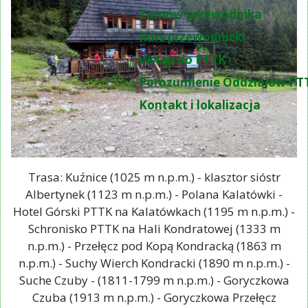
Zamów przewodnika
Kurs przewodnicki
Wstąp do PTTK
Porozumienie Oddziałów PT
Kontakt i lokalizacja
Trasa: Kuźnice (1025 m n.p.m.) - klasztor sióstr
Albertynek (1123 m n.p.m.) - Polana Kalatówki -
Hotel Górski PTTK na Kalatówkach (1195 m n.p.m.) -
Schronisko PTTK na Hali Kondratowej (1333 m
n.p.m.) - Przełęcz pod Kopą Kondracką (1863 m
n.p.m.) - Suchy Wierch Kondracki (1890 m n.p.m.) -
Suche Czuby - (1811-1799 m n.p.m.) - Goryczkowa
Czuba (1913 m n.p.m.) - Goryczkowa Przełęcz