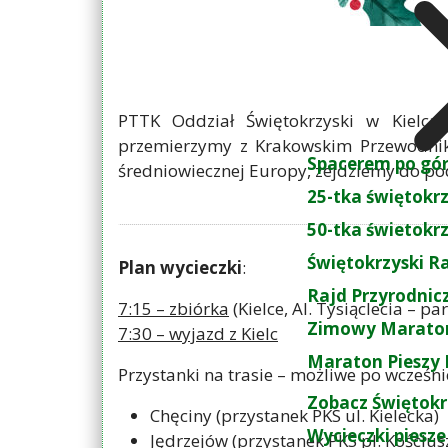
PTTK Oddział Świętokrzyski w Kielca
przemierzymy z Krakowskim Przewodnik
Spacerem po gó
średniowiecznej Europy, zejdziemy do po
25-tka świętokr
50-tka świetokr
Świętokrzyski R
Plan wycieczki
:
Rajd Przyrodnic
7:15 – zbiórka
(Kielce, Al. Tysiąclecia – p
Zimowy Maraton
7:30 – wyjazd z Kielc
Maraton Pieszy 
Przystanki na trasie – możliwe po wcześn
Zobacz Świętokr
Chęciny (przystanek PKS ul. Kielecka)
Wycieczki piesze
Jędrzejów (przystanek PKS pl. Kościus