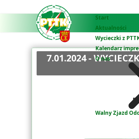
Start
Aktualności
Wycieczki z PTTK
Kalendarz impre
7.01.2024 - WYCIE
O nas
Dr
Walny Zjazd Odd