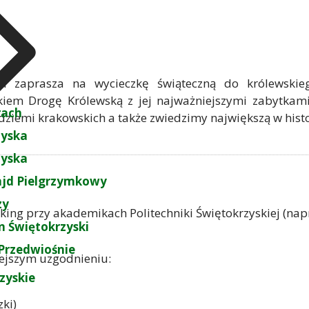
ch zaprasza na wycieczkę świąteczną do królewskie
iem Drogę Królewską z jej najważniejszymi zabytkami
rach
dziemi krakowskich a także zwiedzimy największą w hist
zyska
zyska
ajd Pielgrzymkowy
zy
arking przy akademikach Politechniki Świętokrzyskiej (napr
 Świętokrzyski
Przedwiośnie
iejszym uzgodnieniu:
zyskie
zki)