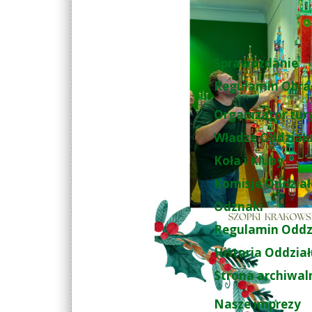
Sprawozdanie
Regulamin Obra
Organizator tur
Władze Oddział
Koła i Kluby
Komisje Oddzia
Odznaki
Regulamin Oddz
Historia Oddzia
Strona archiwal
Nasze imprezy