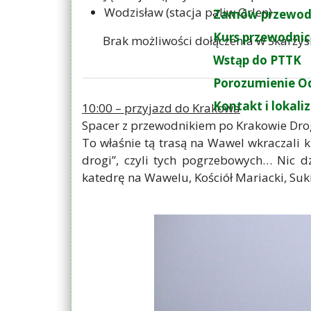
Wodzisław (stacja paliw Orlen)
Zamów przewod
Kurs przewodnic
Brak możliwości dołączenia w Skarży
Wstąp do PTTK
Porozumienie O
Kontakt i lokali
10:00 – przyjazd do Krakowa
Spacer z przewodnikiem po Krakowie Dro
To właśnie tą trasą na Wawel wkraczali 
drogi”, czyli tych pogrzebowych… Nic d
katedrę na Wawelu, Kościół Mariacki, Su