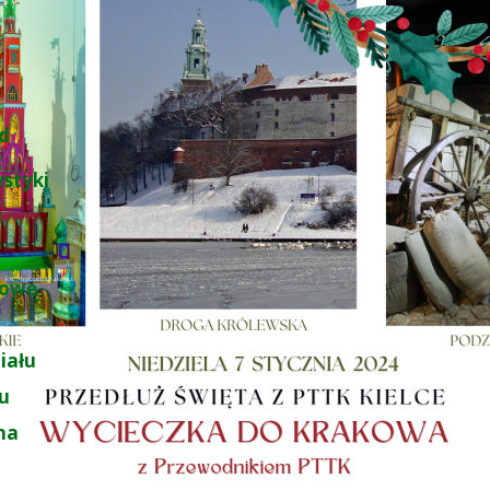
d
ystyki
u
łowe
iału
łu
na