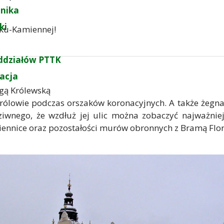
nika
ki
sku-Kamiennej!
ddziałów PTTK
zacja
gą Królewską
królowie podczas orszaków koronacyjnych. A także żegna
ziwnego, że wzdłuż jej ulic można zobaczyć najważnie
kiennice oraz pozostałości murów obronnych z Bramą Flo