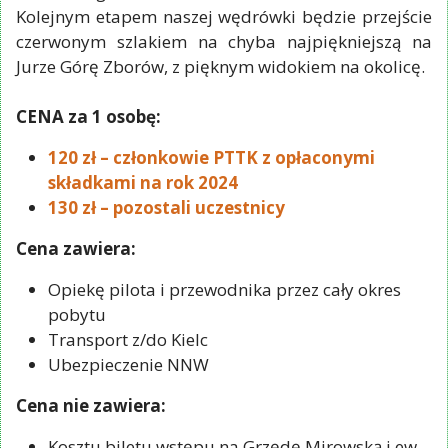
Kolejnym etapem naszej wędrówki będzie przejście
czerwonym szlakiem na chyba najpiękniejszą na
Jurze Górę Zborów, z pięknym widokiem na okolicę.
CENA za 1 osobę:
120 zł – członkowie PTTK z opłaconymi
składkami na rok 2024
130 zł – pozostali uczestnicy
Cena zawiera:
Opiekę pilota i przewodnika przez cały okres
pobytu
Transport z/do Kielc
Ubezpieczenie NNW
Cena nie zawiera:
Kosztu biletu wstępu na Grzędę Mirowską i ew.