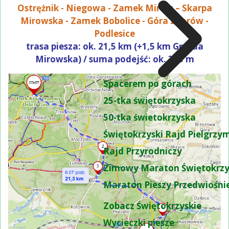
Ostrężnik - Niegowa - Zamek Mirów – Skarpa
Mirowska - Zamek Bobolice - Góra Zborów -
Podlesice
trasa piesza: ok. 21,5 km (+1,5 km Grzęda
Mirowska) / suma podejść: ok. 375 m
Spacerem po górach
25-tka świętokrzyska
50-tka świetokrzyska
Świętokrzyski Rajd Pielgrz
Rajd Przyrodniczy
Zimowy Maraton Świętokrzy
Maraton Pieszy Przedwiośni
Zobacz Świętokrzyskie
Wycieczki piesze