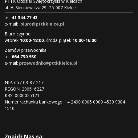
PTTK Oddział Świętokrzyski w Kielcach
ul. H. Sienkiewicza 29, 25-007 Kielce
tel.
41 344 77 43
e-mail:
biuro@pttkkielce.pl
Biuro czynne:
wtorek
10:00-18:00
, środa-piątek
10:00-16:00
Zamów przewodnika:
tel.
664 730 930
e-mail:
przewodnik@pttkkielce.pl
NIP: 657-03-87-217
REGON:
290516227
KRS:
0000025121
Numer rachunku bankowego: 14 2490 0005 0000 4530 9384
1510
Znajdź Nas na: