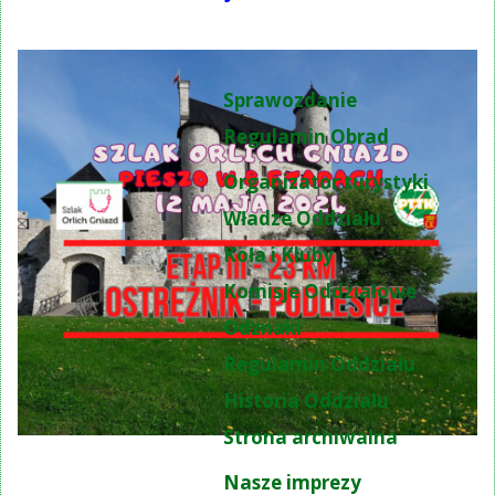
Sprawozdanie
Regulamin Obrad
Organizator turystyki
Władze Oddziału
Koła i Kluby
Komisje Oddziałowe
Odznaki
Regulamin Oddziału
Historia Oddziału
Strona archiwalna
Nasze imprezy