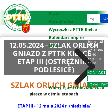
Start
Szukaj...
O
Aktualności
Wycieczki z PTTK Kielce
Kalendarz imprez
tel.
biuro:
41 3
12.05.2024 - SZLAK ORLICH
O nas
77 43
wt
: 10:00-
GNIAZD Z PTTK KIELCE -
18:00
ETAP III (OSTRĘŻNIK -
śr-pi
: 10:00-
16:00
PODLESICE)
KONTAKT
i
SZLAK ORLICH GNIAZD
LOKALIZAC
Walny Zjazd Oddziału 2026
pieszo w ośmiu etapach
ETAP III - 12 maja 2024 r. /niedziela/