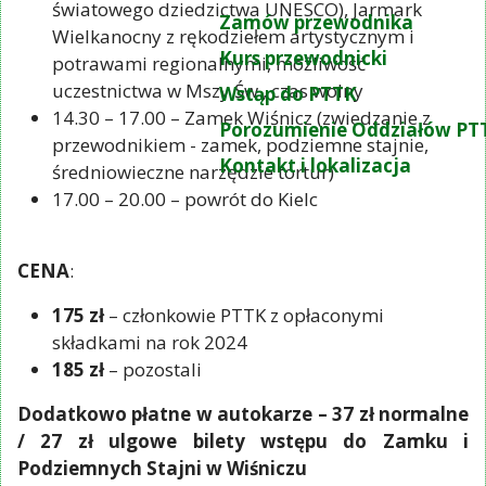
światowego dziedzictwa UNESCO), Jarmark
Zamów przewodnika
Wielkanocny z rękodziełem artystycznym i
Kurs przewodnicki
potrawami regionalnymi, możliwość
uczestnictwa w Mszy Św., czas wolny
Wstąp do PTTK
14.30 – 17.00 – Zamek Wiśnicz (zwiedzanie z
Porozumienie Oddziałów PT
przewodnikiem - zamek, podziemne stajnie,
Kontakt i lokalizacja
średniowieczne narzędzie tortur)
17.00 – 20.00 – powrót do Kielc
CENA
:
175 zł
– członkowie PTTK z opłaconymi
składkami na rok 2024
185 zł
– pozostali
Dodatkowo płatne w autokarze – 37 zł normalne
/ 27 zł ulgowe bilety wstępu do Zamku i
Podziemnych Stajni w Wiśniczu