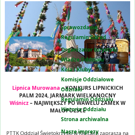
Sprawozdanie
Regulamin Obrad
Organizator turystyki
Władze Oddziału
Koła i Kluby
Komisje Oddziałowe
Lipnica Murowana
– KONKURS LIPNICKICH
Odznaki
PALM 2024, JARMARK WIELKANOCNY
Regulamin Oddziału
Wiśnicz
– NAJWIĘKSZY PO WAWELU ZAMEK W
Historia Oddziału
MAŁOPOLSCE
Strona archiwalna
Nasze imprezy
PTTK Oddział Świętokrzyski w Kielcach zaprasza na