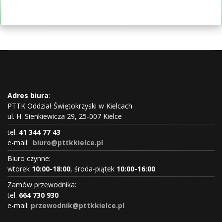
Adres biura
:
PTTK Oddział Świętokrzyski w Kielcach
ul. H. Sienkiewicza 29, 25-007 Kielce
tel.
41 344 77 43
e-mail:
biuro@pttkkielce.pl
Biuro czynne:
wtorek
10:00-18:00
, środa-piątek
10:00-16:00
Zamów przewodnika:
tel.
664 730 930
e-mail:
przewodnik@pttkkielce.pl