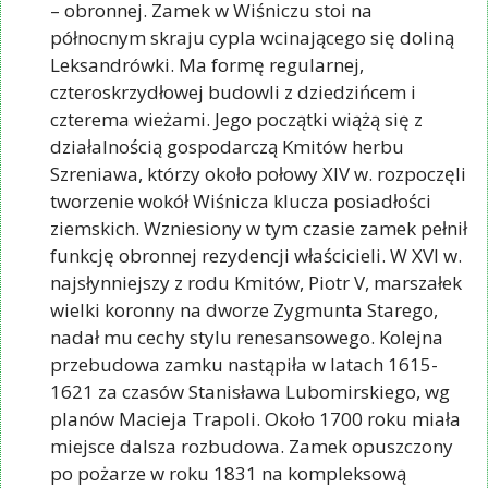
– obronnej. Zamek w Wiśniczu stoi na
północnym skraju cypla wcinającego się doliną
Leksandrówki. Ma formę regularnej,
czteroskrzydłowej budowli z dziedzińcem i
czterema wieżami. Jego początki wiążą się z
działalnością gospodarczą Kmitów herbu
Szreniawa, którzy około połowy XIV w. rozpoczęli
tworzenie wokół Wiśnicza klucza posiadłości
ziemskich. Wzniesiony w tym czasie zamek pełnił
funkcję obronnej rezydencji właścicieli. W XVI w.
najsłynniejszy z rodu Kmitów, Piotr V, marszałek
wielki koronny na dworze Zygmunta Starego,
nadał mu cechy stylu renesansowego. Kolejna
przebudowa zamku nastąpiła w latach 1615-
1621 za czasów Stanisława Lubomirskiego, wg
planów Macieja Trapoli. Około 1700 roku miała
miejsce dalsza rozbudowa. Zamek opuszczony
po pożarze w roku 1831 na kompleksową