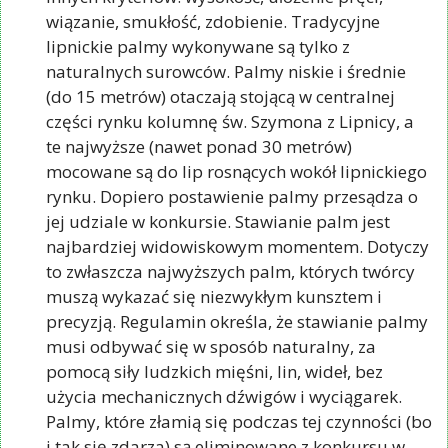
wiązanie, smukłość, zdobienie. Tradycyjne
lipnickie palmy wykonywane są tylko z
naturalnych surowców. Palmy niskie i średnie
(do 15 metrów) otaczają stojącą w centralnej
części rynku kolumnę św. Szymona z Lipnicy, a
te najwyższe (nawet ponad 30 metrów)
mocowane są do lip rosnących wokół lipnickiego
rynku. Dopiero postawienie palmy przesądza o
jej udziale w konkursie. Stawianie palm jest
najbardziej widowiskowym momentem. Dotyczy
to zwłaszcza najwyższych palm, których twórcy
muszą wykazać się niezwykłym kunsztem i
precyzją. Regulamin określa, że stawianie palmy
musi odbywać się w sposób naturalny, za
pomocą siły ludzkich mięśni, lin, wideł, bez
użycia mechanicznych dźwigów i wyciągarek.
Palmy, które złamią się podczas tej czynności (bo
i tak się zdarza) są eliminowane z konkursu w