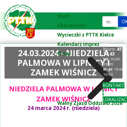
Start
Szukaj...
O
Aktualności
Wycieczki z PTTK Kielce
Kalendarz imprez
tel.
biuro:
41 3
24.03.2024 - NIEDZIELA
O nas
77 43
wt
: 10:00-
PALMOWA W LIPNICY I
18:00
ZAMEK WIŚNICZ
śr-pi
: 10:00-
16:00
KONTAKT
NIEDZIELA PALMOWA W LIPNICY
i
ZAMEK WIŚNICZ
LOKALIZAC
Walny Zjazd Oddziału 2026
24 marca 2024 r. (niedziela)