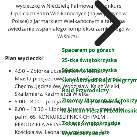
wycieczkę w Niedzielę Palmową na Konkurs
Lipnickich Palm Wielkanocnych (największych w
Polsce) z Jarmarkiem Wielkanocnym a także na
zwiedzanie wspaniałego kompleksu zamkowego w
Wiśniczu.
Spacerem po górach
Plan wycieczki
:
25-tka świętokrzyska
50-tka świetokrzyska
4.50 – Zbiórka uczestników w Kielcach
Miasta przejazdowe (możliwość wsiadania):
Świętokrzyski Rajd Pielgrz
Chęciny, Jędrzejów, Wodzisław, Książ Wielki,
Rajd Przyrodniczy
Skalbmierz, Kazimierza Wielka
Zimowy Maraton Świętokrzy
5.00 – 8.00 – przejazd do Lipnicy Murowanej
8.00 – 13.30 – Lipnica Murowana – stawianie
Maraton Pieszy Przedwiośni
palm, 65. KONKURSLIPNICKICH PALM I
Zobacz Świętokrzyskie
RĘKODZIEŁA ARTYSTYCZNEGO, zwiedzanie
Kościoła św. Leonarda (wpisany na listę
Wycieczki piesze