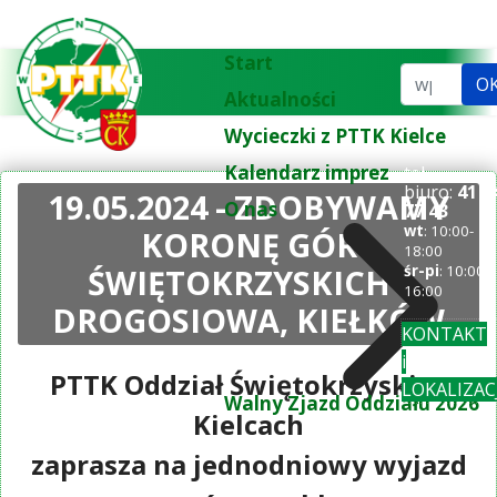
Start
Szukaj...
O
Aktualności
Wycieczki z PTTK Kielce
Kalendarz imprez
tel.
biuro:
41 3
19.05.2024 - ZDOBYWAMY
O nas
77 43
wt
: 10:00-
KORONĘ GÓR
18:00
ŚWIĘTOKRZYSKICH -
śr-pi
: 10:00-
16:00
DROGOSIOWA, KIEŁKÓW
KONTAKT
i
PTTK Oddział Świętokrzyski w
LOKALIZAC
Walny Zjazd Oddziału 2026
Kielcach
zaprasza na jednodniowy wyjazd