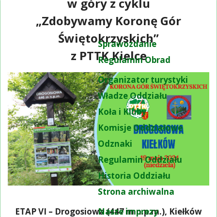
w góry z cyklu
„Zdobywamy Koronę Gór
Świętokrzyskich”
Sprawozdanie
z PTTK Kielce
Regulamin Obrad
Organizator turystyki
Władze Oddziału
Koła i Kluby
Komisje Oddziałowe
Odznaki
Regulamin Oddziału
Historia Oddziału
Strona archiwalna
Nasze imprezy
ETAP VI – Drogosiowa (447 m n.p.m.), Kiełków