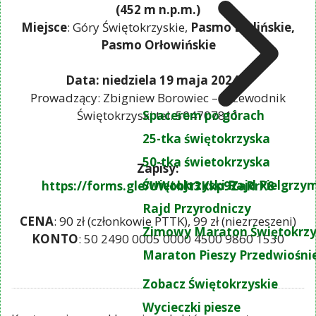
(452 m n.p.m.)
Miejsce
: Góry Świętokrzyskie,
Pasmo Bielińskie,
Pasmo Orłowińskie
Data: niedziela 19 maja 2024 r.
Prowadzący: Zbigniew Borowiec – Przewodnik
Spacerem po górach
Świętokrzyski tel. 504707811
25-tka świętokrzyska
50-tka świetokrzyska
Zapisy:
Świętokrzyski Rajd Pielgrz
https://forms.gle/UWobJt3Kkp9ZaRrX8
Rajd Przyrodniczy
CENA
: 90 zł (członkowie PTTK), 99 zł (niezrzeszeni)
Zimowy Maraton Świętokrzy
KONTO
: 50 2490 0005 0000 4500 9860 1530
Maraton Pieszy Przedwiośni
Zobacz Świętokrzyskie
Wycieczki piesze