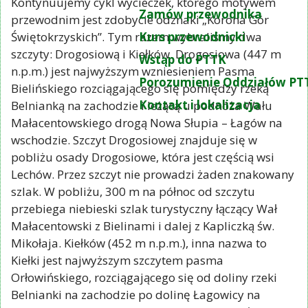
Kontynuujemy cykl wycieczek, którego motywem
Zamów przewodnika
przewodnim jest zdobycie odznaki „Korona Gór
Kurs przewodnicki
Świętokrzyskich”. Tym razem wybraliśmy dwa
szczyty: Drogosiową i Kiełków. Drogosiowa (447 m
Wstąp do PTTK
n.p.m.) jest najwyższym wzniesieniem Pasma
Porozumienie Oddziałów PT
Bielińskiego rozciągającego się pomiędzy rzeką
Kontakt i lokalizacja
Belnianką na zachodzie i leżącą u podnóża Wału
Małacentowskiego drogą Nowa Słupia – Łagów na
wschodzie. Szczyt Drogosiowej znajduje się w
pobliżu osady Drogosiowe, która jest częścią wsi
Lechów. Przez szczyt nie prowadzi żaden znakowany
szlak. W pobliżu, 300 m na północ od szczytu
przebiega niebieski szlak turystyczny łączący Wał
Małacentowski z Bielinami i dalej z Kapliczką św.
Mikołaja. Kiełków (452 m n.p.m.), inna nazwa to
Kiełki jest najwyższym szczytem pasma
Orłowińskiego, rozciągającego się od doliny rzeki
Belnianki na zachodzie po dolinę Łagowicy na