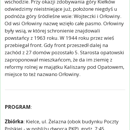
wschodzie. Przy okazji zdobywania góry Kiełków
odwiedzimy nieistniejące już, położone niegdyś u
podnóża góry śródleśne wsie: Wojteczki i Orłowiny.
Od wsi Orłowiny nazwę wzięło całe pasmo. Orłowiny
były wsią, w której schronienie znajdowali
powstańcy z 1963 roku. W 1944 roku przez wieś
przebiegał front. Gdy front przeszedł dalej na
zachód z 27 domów pozostało 5. Starosta opatowski
zaproponował mieszkańcom, że da im ziemię z
reformy rolnej w majątku Kaliszany pod Opatowem,
miejsce to też nazwano Orłowiny.
PROGRAM
:
Zbiórka
: Kielce, ul. Żelazna (obok budynku Poczty
Polskiej - w pobliżu dworca PKP), godz. 7:45