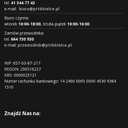
tel.
41 344 77 43
e-mail:
biuro@pttkkielce.pl
Biuro czynne:
wtorek
10:00-18:00
, środa-piątek
10:00-16:00
Zamów przewodnika:
tel.
664 730 930
e-mail:
przewodnik@pttkkielce.pl
NIP: 657-03-87-217
REGON:
290516227
KRS:
0000025121
Numer rachunku bankowego: 14 2490 0005 0000 4530 9384
1510
Znajdź Nas na: