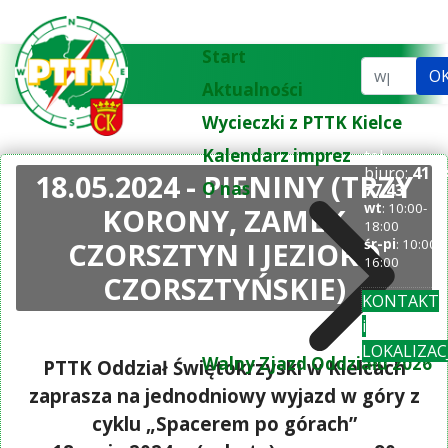
Start
Szukaj...
O
Aktualności
Wycieczki z PTTK Kielce
Kalendarz imprez
tel.
biuro:
41 3
18.05.2024 - PIENINY (TRZY
O nas
77 43
wt
: 10:00-
KORONY, ZAMEK
18:00
CZORSZTYN I JEZIORO
śr-pi
: 10:00-
16:00
CZORSZTYŃSKIE)
KONTAKT
i
LOKALIZAC
Walny Zjazd Oddziału 2026
PTTK Oddział Świętokrzyski w Kielcach
zaprasza na jednodniowy wyjazd w góry z
cyklu „Spacerem po górach”