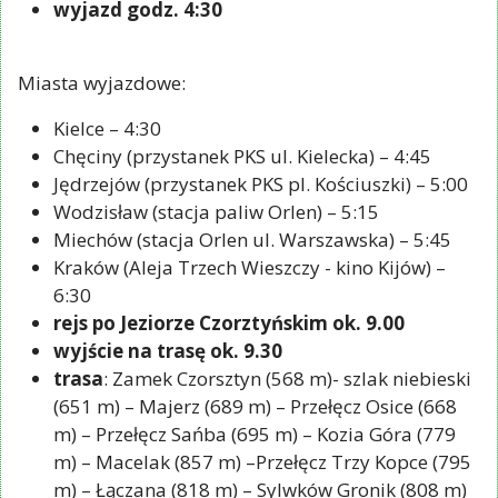
wyjazd godz. 4:30
Miasta wyjazdowe:
Kielce – 4:30
Chęciny (przystanek PKS ul. Kielecka) – 4:45
Jędrzejów (przystanek PKS pl. Kościuszki) – 5:00
Wodzisław (stacja paliw Orlen) – 5:15
Miechów (stacja Orlen ul. Warszawska) – 5:45
Kraków (Aleja Trzech Wieszczy - kino Kijów) –
6:30
rejs po Jeziorze Czorztyńskim ok. 9.00
wyjście na trasę ok. 9.30
trasa
: Zamek Czorsztyn (568 m)- szlak niebieski
(651 m) – Majerz (689 m) – Przełęcz Osice (668
m) – Przełęcz Sańba (695 m) – Kozia Góra (779
m) – Macelak (857 m) –Przełęcz Trzy Kopce (795
m) – Łączana (818 m) – Sylwków Gronik (808 m)