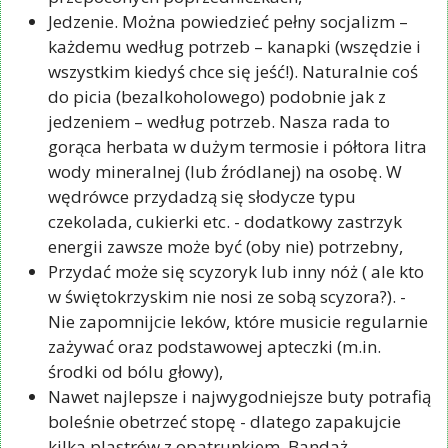
Jedzenie. Można powiedzieć pełny socjalizm –
każdemu według potrzeb – kanapki (wszędzie i
wszystkim kiedyś chce się jeść!). Naturalnie coś
do picia (bezalkoholowego) podobnie jak z
jedzeniem – według potrzeb. Nasza rada to
gorąca herbata w dużym termosie i półtora litra
wody mineralnej (lub źródlanej) na osobę. W
wędrówce przydadzą się słodycze typu
czekolada, cukierki etc. - dodatkowy zastrzyk
energii zawsze może być (oby nie) potrzebny,
Przydać może się scyzoryk lub inny nóż ( ale kto
w świętokrzyskim nie nosi ze sobą scyzora?). -
Nie zapomnijcie leków, które musicie regularnie
zażywać oraz podstawowej apteczki (m.in.
środki od bólu głowy),
Nawet najlepsze i najwygodniejsze buty potrafią
boleśnie obetrzeć stopę - dlatego zapakujcie
kilka plastrów z opatrunkiem. Bandaż