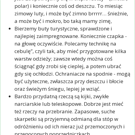
polar) i koniecznie coś od deszczu. To miesiąc
zimowy luty, i może być zimno brrrrr… śnieżnie,
a może być i mokro, bo taką mamy zimę,
Bierzemy buty turystyczne, sprawdzone i
najlepiej zaimpregnowane. Koniecznie czapka -
na głowę oczywiście. Polecamy technikę na
cebulę”, czyli tak, aby mieć przygotowane kilka
warstw odzieży; zawsze wtedy można coś
ściągnąć gdy zrobi się cieplej, a potem ubrać
gdy się ochłodzi. Ochraniacze na spodnie - mogą
być użyteczne, zwłaszcza przy deszczu i błocie
oraz świeżym śniegu, lepiej je wziąć.
Bardzo przydatną rzeczą są kijki, zwykłe
narciarskie lub teleskopowe. Dobrze jest mieć
też rzeczy na przebranie. Zapasowe, suche
skarpetki są przyjemną odmianą dla stóp w
odróżnieniu od ich nieraz już przemoczonych i
przepoconych poprzedniczkach,