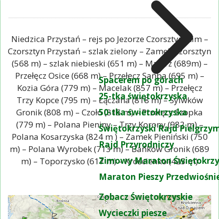
Niedzica Przystań – rejs po Jezorze Czorsztyńskim –
Czorsztyn Przystań – szlak zielony – Zamek Czorsztyn
(568 m) – szlak niebieski (651 m) – Majerz (689m) –
Przełęcz Osice (668 m) – Przełęcz Sańba (695 m) –
Spacerem po górach
Kozia Góra (779 m) – Macelak (857 m) – Przełęcz
25-tka świętokrzyska
Trzy Kopce (795 m) – Łączana (818 m) – Sylwków
50-tka świetokrzyska
Gronik (808 m) – Czoło (815 m) – Przełęcz Szopka
(779 m) – Polana Pieniny – Trzy Korony (982 m) –
Świętokrzyski Rajd Pielgrz
Polana Kosarzyska (824 m ) – Zamek Pieniński (750
Rajd Przyrodniczy
m) – Polana Wyrobek (713 m) – Bańków Gronik (689
Zimowy Maraton Świętokrzy
m) – Toporzysko (617 m) – Krościenko (425 m)
Maraton Pieszy Przedwiośni
Zobacz Świętokrzyskie
Wycieczki piesze