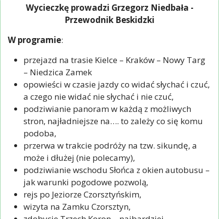
Wycieczkę prowadzi Grzegorz Niedbała -
Przewodnik Beskidzki
W programie
:
przejazd na trasie Kielce – Kraków – Nowy Targ
– Niedzica Zamek
opowieści w czasie jazdy co widać słychać i czuć,
a czego nie widać nie słychać i nie czuć,
podziwianie panoram w każdą z możliwych
stron, najładniejsze na…. to zależy co się komu
podoba,
przerwa w trakcie podróży na tzw. sikundę, a
może i dłużej (nie polecamy),
podziwianie wschodu Słońca z okien autobusu –
jak warunki pogodowe pozwolą,
rejs po Jeziorze Czorsztyńskim,
wizyta na Zamku Czorsztyn,
zdobycie Trzech Koron – najbardziej