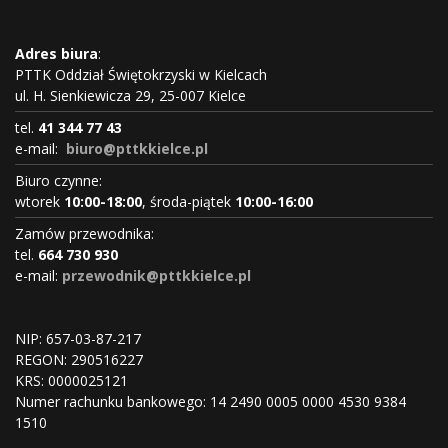
Adres biura
:
PTTK Oddział Świętokrzyski w Kielcach
ul. H. Sienkiewicza 29, 25-007 Kielce
tel.
41 344 77 43
e-mail:
biuro@pttkkielce.pl
Biuro czynne:
wtorek
10:00-18:00
, środa-piątek
10:00-16:00
Zamów przewodnika:
tel.
664 730 930
e-mail:
przewodnik@pttkkielce.pl
NIP: 657-03-87-217
REGON:
290516227
KRS:
0000025121
Numer rachunku bankowego: 14 2490 0005 0000 4530 9384
1510