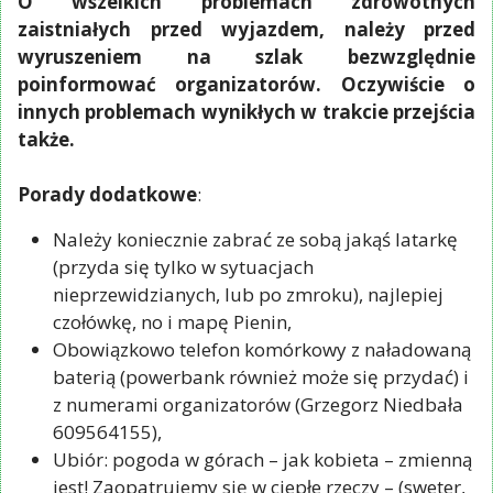
O wszelkich problemach zdrowotnych
zaistniałych przed wyjazdem, należy przed
wyruszeniem na szlak bezwzględnie
poinformować organizatorów. Oczywiście o
innych problemach wynikłych w trakcie przejścia
także.
Porady dodatkowe
:
Należy koniecznie zabrać ze sobą jakąś latarkę
(przyda się tylko w sytuacjach
nieprzewidzianych, lub po zmroku), najlepiej
czołówkę, no i mapę Pienin,
Obowiązkowo telefon komórkowy z naładowaną
baterią (powerbank również może się przydać) i
z numerami organizatorów (Grzegorz Niedbała
609564155),
Ubiór: pogoda w górach – jak kobieta – zmienną
jest! Zaopatrujemy się w ciepłe rzeczy – (sweter,