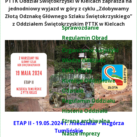
PTTK Oddział Świętokrzyski w Kielcach zaprasza na
jednodniowy wyjazd w góry z cyklu „Zdobywamy
Złotą Odznakę Głównego Szlaku Świętokrzyskiego”
z Oddziałem Świętokrzyskim PTTK w Kielcach
Sprawozdanie
Regulamin Obrad
Organizator turystyki
Władze Oddziału
Koła i Kluby
Komisje Oddziałowe
Odznaki
Regulamin Oddziału
Historia Oddziału
Strona archiwalna
ETAP II - 19.05.2024 r. /niedziela/ - Wzgórza
Tumlińskie
Nasze imprezy