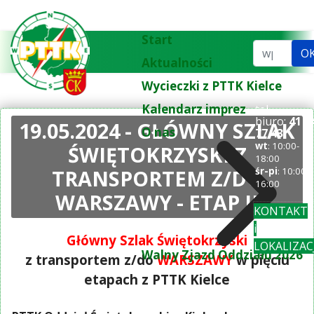
Start
Szukaj...
O
Aktualności
Wycieczki z PTTK Kielce
Kalendarz imprez
tel.
biuro:
41 3
19.05.2024 - GŁÓWNY SZLAK
O nas
77 43
wt
: 10:00-
ŚWIĘTOKRZYSKI Z
18:00
TRANSPORTEM Z/DO
śr-pi
: 10:00-
16:00
WARSZAWY - ETAP II
KONTAKT
i
Główny Szlak Świętokrzyski
LOKALIZAC
Walny Zjazd Oddziału 2026
z transportem z/do
WARSZAWY
w pięciu
etapach z PTTK Kielce