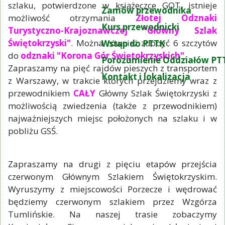
szlaku, potwierdzone w książeczce GOT, istnieje
Zamów przewodnika
możliwość otrzymania
Złotej Odznaki
Kurs przewodnicki
Turystyczno-Krajoznawczej "Główny Szlak
Świętokrzyski"
. Można również zdobyć 6 szczytów
Wstąp do PTTK
do
odznaki "Korona Gór Świętokrzyskich"
.
Porozumienie Oddziałów PT
Zapraszamy na pięć rajdów pieszych z transportem
Kontakt i lokalizacja
z Warszawy, w trakcie których przejdziemy wraz z
przewodnikiem
CAŁY
Główny Szlak Świętokrzyski z
możliwością zwiedzenia (także z przewodnikiem)
najważniejszych miejsc położonych na szlaku i w
pobliżu GSŚ.
Zapraszamy na drugi z pięciu etapów przejścia
czerwonym Głównym Szlakiem Świętokrzyskim.
Wyruszymy z miejscowości Porzecze i wędrować
będziemy czerwonym szlakiem przez Wzgórza
Tumlińskie. Na naszej trasie zobaczymy