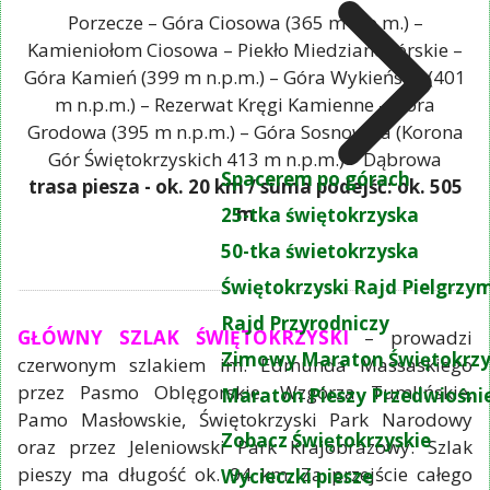
Porzecze – Góra Ciosowa (365 m n.p.m.) –
Kamieniołom Ciosowa – Piekło Miedzianogórskie –
Góra Kamień (399 m n.p.m.) – Góra Wykieńska (401
m n.p.m.) – Rezerwat Kręgi Kamienne – Góra
Grodowa (395 m n.p.m.) – Góra Sosnowica (Korona
Gór Świętokrzyskich 413 m n.p.m.) – Dąbrowa
Spacerem po górach
trasa piesza - ok. 20 km / suma podejść: ok. 505
m
25-tka świętokrzyska
50-tka świetokrzyska
Świętokrzyski Rajd Pielgrz
Rajd Przyrodniczy
GŁÓWNY SZLAK ŚWIĘTOKRZYSKI
– prowadzi
Zimowy Maraton Świętokrzy
czerwonym szlakiem im. Edmunda Massaskiego
przez Pasmo Oblęgorskie, Wzgórza Tumlińskie,
Maraton Pieszy Przedwiośni
Pamo Masłowskie, Świętokrzyski Park Narodowy
Zobacz Świętokrzyskie
oraz przez Jeleniowski Park Krajobrazowy. Szlak
pieszy ma długość ok. 94 km. Za przejście całego
Wycieczki piesze