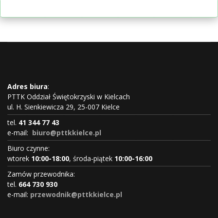
Adres biura
:
PTTK Oddział Świętokrzyski w Kielcach
ul. H. Sienkiewicza 29, 25-007 Kielce
tel.
41 344 77 43
e-mail:
biuro@pttkkielce.pl
Biuro czynne:
wtorek
10:00-18:00
, środa-piątek
10:00-16:00
Zamów przewodnika:
tel.
664 730 930
e-mail:
przewodnik@pttkkielce.pl