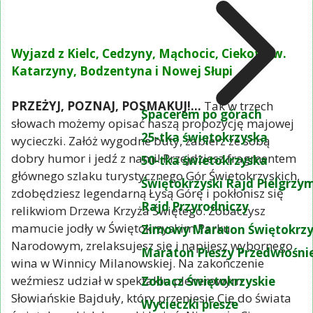
Wyjazd z Kielc, Cedzyny, Mąchocic, Ciekot, Św.
Katarzyny, Bodzentyna i Nowej Słupi
PRZEŻYJ, POZNAJ, POSMAKUJ!...
Tak w trzech
Spacerem po górach
słowach możemy opisać naszą propozycję majowej
25-tka świętokrzyska
wycieczki. Załóż wygodne buty, zabierz ze sobą
dobry humor i jedź z nami! Przejdziesz fragmentem
50-tka świetokrzyska
głównego szlaku turystycznego Gór Świętokrzyskich,
Świętokrzyski Rajd Pielgrz
zdobędziesz legendarną Łysą Górę i pokłonisz się
Rajd Przyrodniczy
relikwiom Drzewa Krzyża Świętego. Zobaczysz
mamucie jodły w Świętokrzyskim Parku
Zimowy Maraton Świętokrzy
Narodowym, zrelaksujesz się i napijesz wybornego
Maraton Pieszy Przedwiośni
wina w Winnicy Milanowskiej. Na zakończenie
weźmiesz udział w spektaklu plenerowym
Zobacz Świętokrzyskie
Słowiańskie Bajduły, który przeniesie Cię do świata
Wycieczki piesze