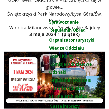
GÓRY ŚWIĘTOKRZYSKIE – tu zakręci Ci się w
głowie…
Świętokrzyski Park Narodowy/Łysa Góra/Św.
Krzyż
Sprawozdanie
Winnica Milanowska – Słowiańskie Bajduły
Regulamin Obrad
3 maja 2024 r. (piątek)
Organizator turystyki
Władze Oddziału
Koła i Kluby
Komisje Oddziałowe
Odznaki
Regulamin Oddziału
Historia Oddziału
Strona archiwalna
Nasze imprezy