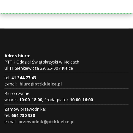
Adres biura
:
PTTK Oddział Świętokrzyski w Kielcach
ul. H. Sienkiewicza 29, 25-007 Kielce
tel.
41 344 77 43
e-mail:
biuro@pttkkielce.pl
Biuro czynne:
wtorek
10:00-18:00
, środa-piątek
10:00-16:00
Zamów przewodnika:
tel.
664 730 930
e-mail:
przewodnik@pttkkielce.pl