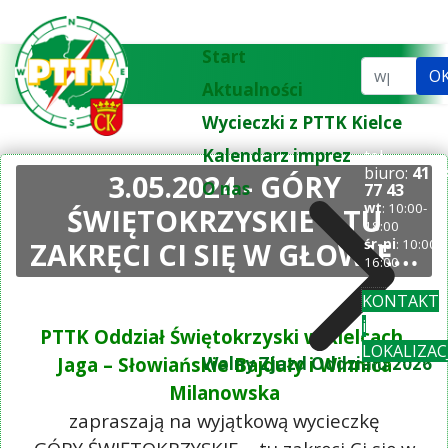
Start
Szukaj...
O
Aktualności
Wycieczki z PTTK Kielce
Kalendarz imprez
tel.
biuro:
41 3
3.05.2024 - GÓRY
O nas
77 43
wt
: 10:00-
ŚWIĘTOKRZYSKIE – TU
18:00
ZAKRĘCI CI SIĘ W GŁOWIE…
śr-pi
: 10:00-
16:00
KONTAKT
i
PTTK Oddział Świętokrzyski w Kielcach,
LOKALIZAC
Jaga – Słowiańskie Bajduły i Winnica
Walny Zjazd Oddziału 2026
Milanowska
zapraszają na wyjątkową wycieczkę