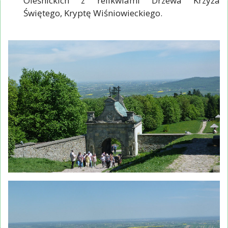
Oleśnickich z relikwiami Drzewa Krzyża
Świętego, Kryptę Wiśniowieckiego.