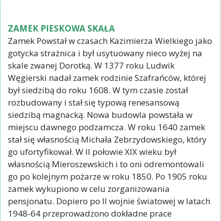
ZAMEK PIESKOWA SKAŁA
Zamek Powstał w czasach Kazimierza Wielkiego jako
gotycka strażnica i był usytuowany nieco wyżej na
skale zwanej Dorotką. W 1377 roku Ludwik
Węgierski nadał zamek rodzinie Szafrańców, której
był siedzibą do roku 1608. W tym czasie został
rozbudowany i stał się typową renesansową
siedzibą magnacką. Nowa budowla powstała w
miejscu dawnego podzamcza. W roku 1640 zamek
stał się własnością Michała Zebrzydowskiego, który
go ufortyfikował. W II połowie XIX wieku był
własnością Mieroszewskich i to oni odremontowali
go po kolejnym pożarze w roku 1850. Po 1905 roku
zamek wykupiono w celu zorganizowania
pensjonatu. Dopiero po II wojnie światowej w latach
1948-64 przeprowadzono dokładne prace