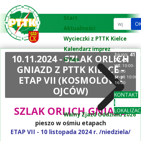
Start
Szukaj...
O
Aktualności
Wycieczki z PTTK Kielce
Kalendarz imprez
tel.
biuro:
41 3
10.11.2024 - SZLAK ORLICH
O nas
77 43
wt
: 10:00-
GNIAZD Z PTTK KIELCE -
18:00
ETAP VII (KOSMOLÓW -
śr-pi
: 10:00-
16:00
OJCÓW)
KONTAKT
i
SZLAK ORLICH GNIAZD
LOKALIZAC
Walny Zjazd Oddziału 2026
pieszo w ośmiu etapach
ETAP VII - 10 listopada 2024 r. /niedziela/