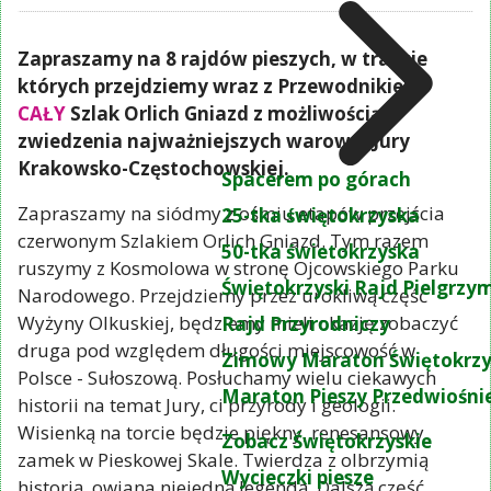
Zapraszamy na 8 rajdów pieszych, w trakcie
których przejdziemy wraz z Przewodnikiem
CAŁY
Szlak Orlich Gniazd z możliwością
zwiedzenia najważniejszych warowni Jury
Krakowsko-Częstochowskiej.
Spacerem po górach
Zapraszamy na siódmy z ośmiu etapów przejścia
25-tka świętokrzyska
czerwonym Szlakiem Orlich Gniazd. Tym razem
50-tka świetokrzyska
ruszymy z Kosmolowa w stronę Ojcowskiego Parku
Świętokrzyski Rajd Pielgrz
Narodowego. Przejdziemy przez urokliwą część
Wyżyny Olkuskiej, będziemy mieli okazję zobaczyć
Rajd Przyrodniczy
druga pod względem długości miejscowość w
Zimowy Maraton Świętokrzy
Polsce - Sułoszową. Posłuchamy wielu ciekawych
Maraton Pieszy Przedwiośni
historii na temat Jury, ci przyrody i geologii.
Wisienką na torcie będzie piękny, renesansowy
Zobacz Świętokrzyskie
zamek w Pieskowej Skale. Twierdza z olbrzymią
Wycieczki piesze
historią, owiana niejedną legendą. Dalszą część