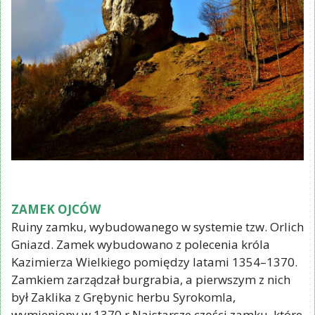
ZAMEK OJCÓW
Ruiny zamku, wybudowanego w systemie tzw. Orlich
Gniazd. Zamek wybudowano z polecenia króla
Kazimierza Wielkiego pomiędzy latami 1354–1370.
Zamkiem zarządzał burgrabia, a pierwszym z nich
był Zaklika z Grębynic herbu Syrokomla,
wymieniony w 1370 r.Najstarsze części zamku, które