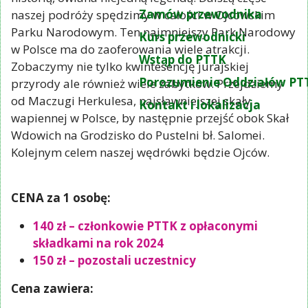
Zamów przewodnika
naszej podróży spędzimy w całości w Ojcowskim
Parku Narodowym. Ten najmniejszy Park Narodowy
Kurs przewodnicki
w Polsce ma do zaoferowania wiele atrakcji.
Wstąp do PTTK
Zobaczymy nie tylko kwintesencję jurajskiej
Porozumienie Oddziałów PT
przyrody ale również wiele zabytków. Przejdziemy
od Maczugi Herkulesa, najsławniejszej skały
Kontakt i lokalizacja
wapiennej w Polsce, by następnie przejść obok Skał
Wdowich na Grodzisko do Pustelni bł. Salomei.
Kolejnym celem naszej wędrówki będzie Ojców.
CENA za 1 osobę:
140 zł – członkowie PTTK z opłaconymi
składkami na rok 2024
150 zł – pozostali uczestnicy
Cena zawiera: