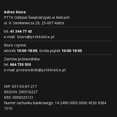
Adres biura
:
PTTK Oddział Świętokrzyski w Kielcach
ul. H. Sienkiewicza 29, 25-007 Kielce
tel.
41 344 77 43
e-mail:
biuro@pttkkielce.pl
Biuro czynne:
wtorek
10:00-18:00
, środa-piątek
10:00-16:00
Zamów przewodnika:
tel.
664 730 930
e-mail:
przewodnik@pttkkielce.pl
NIP: 657-03-87-217
REGON:
290516227
KRS:
0000025121
Numer rachunku bankowego: 14 2490 0005 0000 4530 9384
1510