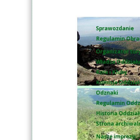
Sprawozdanie
Regulamin Obra
Organizator tur
Władze Oddział
Koła i Kluby
Komisje Oddzia
Odznaki
Regulamin Oddz
Historia Oddzia
Strona archiwal
Nasze imprezy