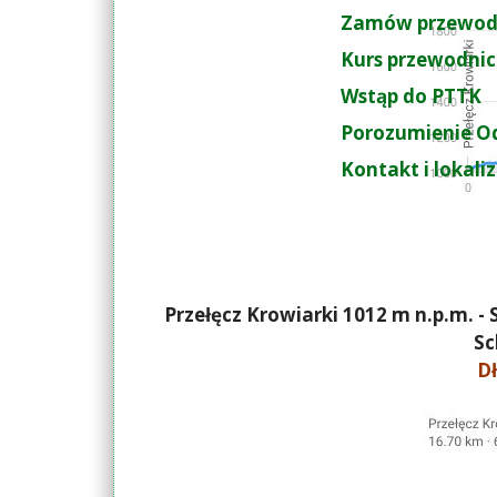
Zamów przewod
Kurs przewodnic
Wstąp do PTTK
Porozumienie O
Kontakt i lokali
Przełęcz Krowiarki 1012 m n.p.m. -
Sc
Dł