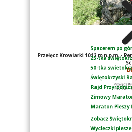
Spacerem po gó
Przełęcz Krowiarki 1012 m n.p.m. - Per
25-tka świętokr
Sc
50-tka świetokr
Dł
Świętokrzyski R
Rajd Przyrodnic
Zimowy Maraton
Maraton Pieszy 
Zobacz Świętokr
Wycieczki piesze