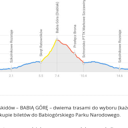
skidów – BABIĄ GÓRĘ – dwiema trasami do wyboru (każd
zakupie biletów do Babiogórskiego Parku Narodowego.