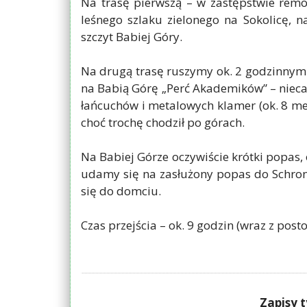
Na trasę pierwszą – w zastępstwie rem
leśnego szlaku zielonego na Sokolicę, 
szczyt Babiej Góry.
Na drugą trasę ruszymy ok. 2 godzinnym 
na Babią Górę „Perć Akademików” – nieca
łańcuchów i metalowych klamer (ok. 8 me
choć trochę chodził po górach.
Na Babiej Górze oczywiście krótki popas,
udamy się na zasłużony popas do Schroni
się do domciu.
Czas przejścia – ok. 9 godzin (wraz z po
Zapisy t