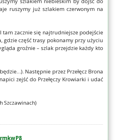
uszymy szlakiem niebieskim by dojść do
 daje ruszymy już szlakiem czerwonym na
tam zacznie się najtrudniejsze podejście
, gdzie część trasy pokonamy przy użyciu
ląda groźnie – szlak przejdzie każdy kto
 będzie…). Następnie przez Przełęcz Brona
pici zejść do Przełęczy Krowiarki i udać
ch Szczawinach)
rirmkwP8