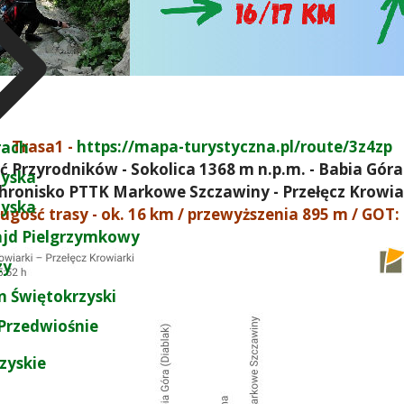
Trasa1 -
https://mapa-turystyczna.pl/route/3z4zp
rach
ć Przyrodników - Sokolica 1368 m n.p.m. - Babia Góra
zyska
hronisko PTTK Markowe Szczawiny - Przełęcz Krowia
zyska
ugość trasy - ok. 16 km / przewyższenia 895 m / GOT:
ajd Pielgrzymkowy
zy
 Świętokrzyski
Przedwiośnie
zyskie