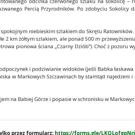
ontowanego odcinka czerwonego szlaku na sokolicę – r
nazwanego Percią Przyrodników. Po zdobyciu Sokolicy
spokojnym niebieskim szlakiem do Skrętu Ratowników. I 
łe 2 km żółtym szlakiem, ale ponad 500 m przewyższenia
trowa pionowa ściana „Czarny Dziób”). Choć z pozoru wyg
 odpoczynek i podziwianie widoków (jeśli Babka łaskawa
ska w Markowych Szczawinach by stamtąd najedzeni i na
stojem na Babiej Górze i popasie w schronisku w Markowy
ylko przez formularz:
https://forms.gle/LKQLofgpN