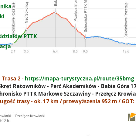
nika
ki
ddziałów PTTK
zacja
Trasa 2 -
https://mapa-turystyczna.pl/route/35bmg
 Skręt Ratowników - Perć Akademików - Babia Góra 172
hronisko PTTK Markowe Szczawiny - Przełęcz Krowia
ugość trasy - ok. 17 km / przewyższenia 952 m / GOT: