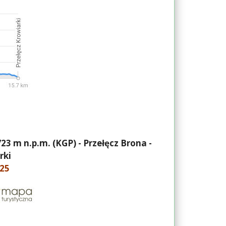
3 m n.p.m. (KGP) - Przełęcz Brona -
rki
 25