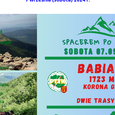
d
ystyki
u
łowe
iału
łu
na