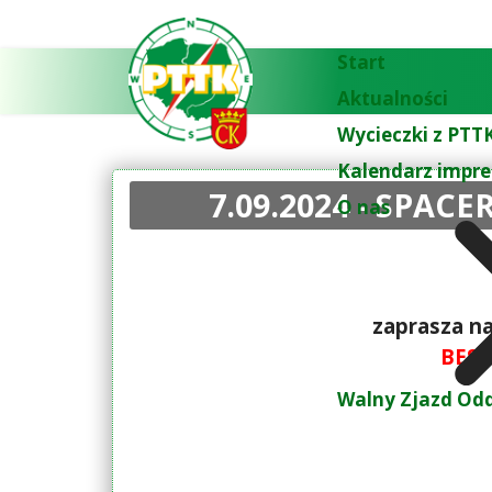
Start
Aktualności
Wycieczki z PTTK
Kalendarz impre
7.09.2024 - SPAC
O nas
zaprasza na
BESK
Walny Zjazd Odd