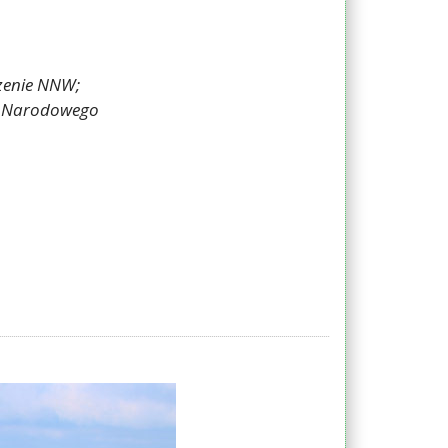
zenie NNW;
ku Narodowego