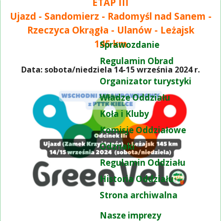
ETAP III
Ujazd - Sandomierz - Radomyśl nad Sanem -
Rzeczyca Okrągła - Ulanów - Leżajsk
145 km
Sprawozdanie
Regulamin Obrad
Data: sobota/niedziela 14-15 września 2024 r.
Organizator turystyki
Władze Oddziału
Koła i Kluby
Komisje Oddziałowe
Odznaki
Regulamin Oddziału
Historia Oddziału
Strona archiwalna
Nasze imprezy