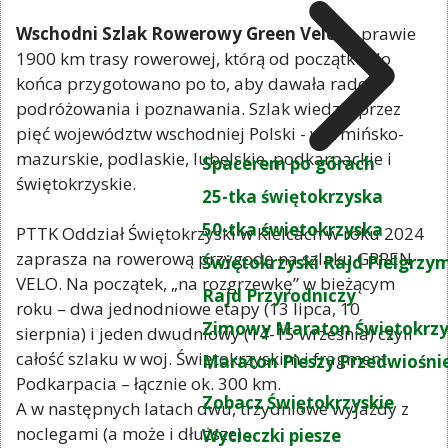
Wschodni Szlak Rowerowy Green Velo
to prawie
1900 km trasy rowerowej, którą od początku do
końca przygotowano po to, aby dawała radość
podróżowania i poznawania. Szlak wiedzie przez
pięć województw wschodniej Polski - warmińsko-
mazurskie, podlaskie, lubelskie, podkarpackie i
Spacerem po górach
świętokrzyskie.
25-tka świętokrzyska
50-tka świetokrzyska
PTTK Oddział Świętokrzyski w Kielcach w roku 2024
zaprasza na rowerową przygodę na szlaku GRREN
Świętokrzyski Rajd Pielgrz
VELO. Na początek, „na rozgrzewkę” w bieżącym
Rajd Przyrodniczy
roku – dwa jednodniowe etapy (13 lipca, 10
Zimowy Maraton Świętokrzy
sierpnia) i jeden dwudniowy (14-15 września) czyli
całość szlaku w woj. Świętokrzyskim i fragment
Maraton Pieszy Przedwiośni
Podkarpacia – łącznie ok. 300 km.
Zobacz Świętokrzyskie
A w następnych latach dwu, trzydniowe wyjazdy z
noclegami (a może i dłuższe)…
Wycieczki piesze