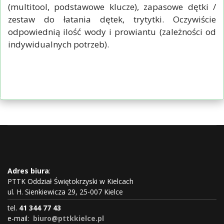
(multitool, podstawowe klucze), zapasowe dętki /
zestaw do łatania dętek, trytytki. Oczywiście
odpowiednią ilość wody i prowiantu (zależności od
indywidualnych potrzeb).
Adres biura
:
PTTK Oddział Świętokrzyski w Kielcach
ul. H. Sienkiewicza 29, 25-007 Kielce
tel.
41 344 77 43
e-mail:
biuro@pttkkielce.pl