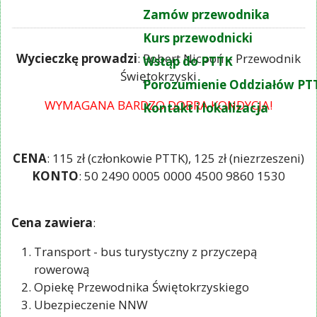
Zamów przewodnika
Kurs przewodnicki
Wycieczkę prowadzi
: Robert Nicpoń – Przewodnik
Wstąp do PTTK
Świętokrzyski
Porozumienie Oddziałów PT
WYMAGANA BARDZO DOBRA KONDYCJA!
Kontakt i lokalizacja
CENA
: 115 zł (członkowie PTTK), 125 zł (niezrzeszeni)
KONTO
: 50 2490 0005 0000 4500 9860 1530
Cena zawiera
:
Transport - bus turystyczny z przyczepą
rowerową
Opiekę Przewodnika Świętokrzyskiego
Ubezpieczenie NNW