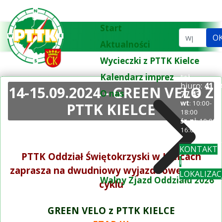
Start
Szukaj...
O
Aktualności
Wycieczki z PTTK Kielce
Kalendarz imprez
tel.
biuro:
41 3
14-15.09.2024 - GREEN VELO Z
O nas
77 43
wt
: 10:00-
PTTK KIELCE
18:00
śr-pi
: 10:00-
16:00
KONTAKT
PTTK Oddział Świętokrzyski w Kielcach
i
zaprasza na dwudniowy wyjazd rowerowy z
LOKALIZAC
Walny Zjazd Oddziału 2026
cyklu
GREEN VELO z PTTK KIELCE