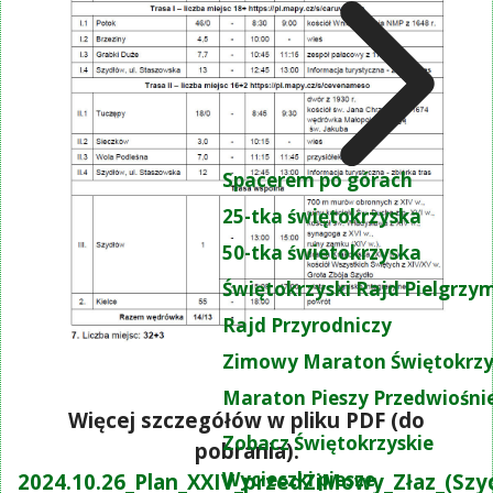
Spacerem po górach
25-tka świętokrzyska
50-tka świetokrzyska
Świętokrzyski Rajd Pielgrz
Rajd Przyrodniczy
Zimowy Maraton Świętokrzy
Maraton Pieszy Przedwiośni
Więcej szczegółów w pliku PDF (do
Zobacz Świętokrzyskie
pobrania):
Wycieczki piesze
2024.10.26_Plan_XXIV_przedZiMowy_Złaz_(Szy