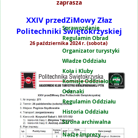
zaprasza
XXIV przedZiMowy Złaz
Sprawozdanie
Politechniki Świętokrzyskiej
Regulamin Obrad
26 października 2024 r. (sobota)
Organizator turystyki
Władze Oddziału
Koła i Kluby
Komisje Oddziałowe
Odznaki
Regulamin Oddziału
Historia Oddziału
Strona archiwalna
Nasze imprezy