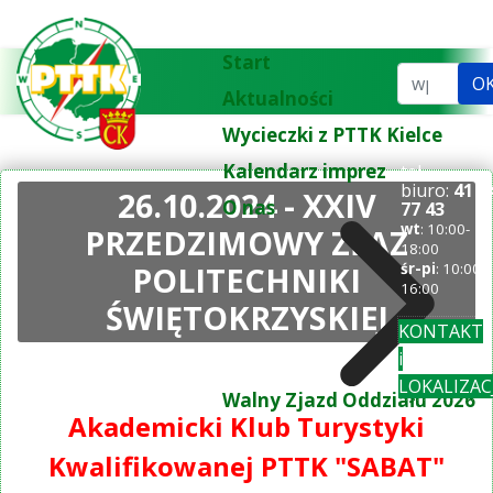
Start
Szukaj...
O
Aktualności
Wycieczki z PTTK Kielce
Kalendarz imprez
tel.
biuro:
41 3
26.10.2024 - XXIV
O nas
77 43
wt
: 10:00-
PRZEDZIMOWY ZŁAZ
18:00
POLITECHNIKI
śr-pi
: 10:00-
16:00
ŚWIĘTOKRZYSKIEJ
KONTAKT
i
LOKALIZAC
Walny Zjazd Oddziału 2026
Akademicki Klub Turystyki
Kwalifikowanej PTTK "SABAT"