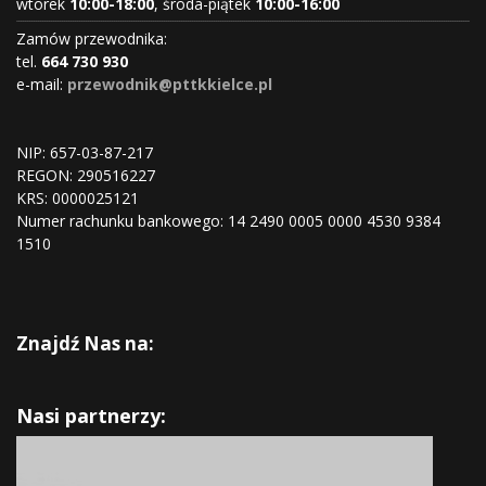
wtorek
10:00-18:00
, środa-piątek
10:00-16:00
Zamów przewodnika:
tel.
664 730 930
e-mail:
przewodnik@pttkkielce.pl
NIP: 657-03-87-217
REGON:
290516227
KRS:
0000025121
Numer rachunku bankowego: 14 2490 0005 0000 4530 9384
1510
Znajdź Nas na:
Nasi partnerzy: