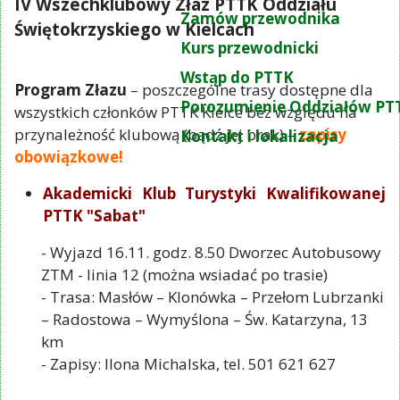
IV Wszechklubowy Złaz PTTK Oddziału
Zamów przewodnika
Świętokrzyskiego w Kielcach
Kurs przewodnicki
Wstąp do PTTK
Program Złazu
– poszczególne trasy dostępne dla
Porozumienie Oddziałów PT
wszystkich członków PTTK Kielce bez względu na
przynależność klubową (bądź jej brak) –
zapisy
Kontakt i lokalizacja
obowiązkowe!
Akademicki Klub Turystyki Kwalifikowanej
PTTK "Sabat"
- Wyjazd 16.11. godz. 8.50 Dworzec Autobusowy
ZTM - linia 12 (można wsiadać po trasie)
- Trasa: Masłów – Klonówka – Przełom Lubrzanki
– Radostowa – Wymyślona – Św. Katarzyna, 13
km
- Zapisy: Ilona Michalska, tel. 501 621 627