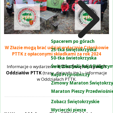
Spacerem po górach
W Złazie mogą brać udział wyłącznie Członkowie
25-tka świętokrzyska
PTTK z opłaconymi składkami za rok 2024
50-tka świetokrzyska
Świętokrzyski Rajd Pielgrz
Informacje o wydarzeniu
II Złaz Świętokrzyskich
Oddziałów PTT
K
(trasy, dojazdy itp.) – informacje
Rajd Przyrodniczy
w Oddziałach PTTK.
Zimowy Maraton Świętokrzy
Maraton Pieszy Przedwiośni
Zobacz Świętokrzyskie
Wycieczki piesze