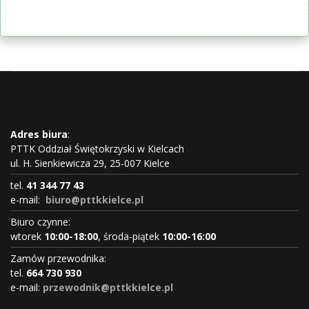
Adres biura
:
PTTK Oddział Świętokrzyski w Kielcach
ul. H. Sienkiewicza 29, 25-007 Kielce
tel.
41 344 77 43
e-mail:
biuro@pttkkielce.pl
Biuro czynne:
wtorek
10:00-18:00
, środa-piątek
10:00-16:00
Zamów przewodnika:
tel.
664 730 930
e-mail:
przewodnik@pttkkielce.pl