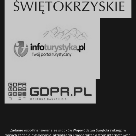
Zadanie współfinansowane ze środków Województwa Świętokrzyskiego w
ramach zadania: "Wykonanie, aktualizacja i modernizacja stron internetowych