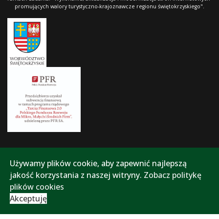
promujących walory turystyczno-krajoznawcze regionu świętokrzyskiego".
Używamy plików cookie, aby zapewnić najlepszą
jakość korzystania z naszej witryny.
Zobacz politykę
plików cookies
Akceptuję
Polityka prywatności