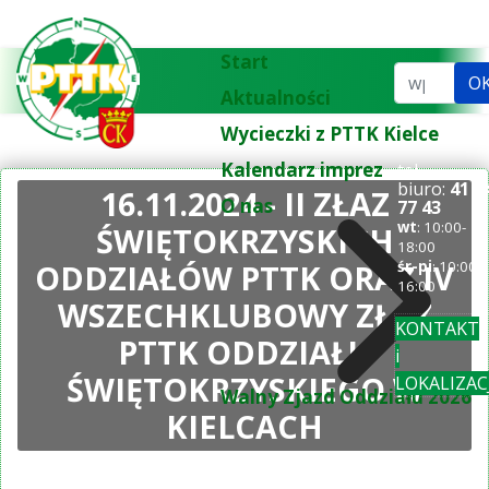
Start
Szukaj...
O
Aktualności
Wycieczki z PTTK Kielce
Kalendarz imprez
tel.
biuro:
41 3
16.11.2024 - II ZŁAZ
O nas
77 43
wt
: 10:00-
ŚWIĘTOKRZYSKICH
18:00
ODDZIAŁÓW PTTK ORAZ IV
śr-pi
: 10:00-
16:00
WSZECHKLUBOWY ZŁAZ
KONTAKT
PTTK ODDZIAŁU
i
ŚWIĘTOKRZYSKIEGO W
LOKALIZAC
Walny Zjazd Oddziału 2026
KIELCACH