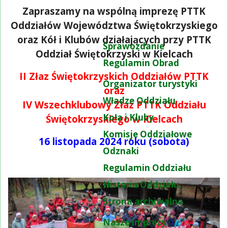
Zapraszamy na wspólną imprezę PTTK
Oddziałów Województwa Świętokrzyskiego
oraz Kół i Klubów działających przy PTTK
Sprawozdanie
Oddział Świętokrzyski w Kielcach
Regulamin Obrad
II Złaz Świętokrzyskich Oddziałów PTTK
Organizator turystyki
oraz
Władze Oddziału
IV Wszechklubowy Złaz PTTK Oddziału
Koła i Kluby
Świętokrzyskiego w Kielcach
Komisje Oddziałowe
16 listopada 2024 roku (sobota)
Odznaki
Regulamin Oddziału
Historia Oddziału
Strona archiwalna
Nasze imprezy