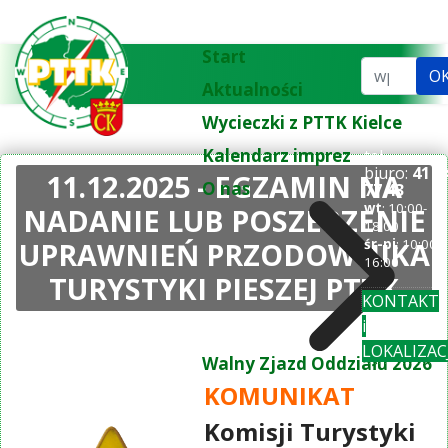
Start
Szukaj...
O
Aktualności
Wycieczki z PTTK Kielce
Kalendarz imprez
tel.
biuro:
41 3
11.12.2025 - EGZAMIN NA
O nas
77 43
wt
: 10:00-
NADANIE LUB POSZERZENIE
18:00
UPRAWNIEŃ PRZODOWNIKA
śr-pi
: 10:00-
16:00
TURYSTYKI PIESZEJ PTTK
KONTAKT
i
LOKALIZAC
Walny Zjazd Oddziału 2026
KOMUNIKAT
Komisji Turystyki