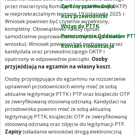
przez macierzystą Komisję Turystyki Pieszej (OKTP)
Zamów przewodnika
w nieprzekraczalnym terminie 19 listopada 2025 r.
Kurs przewodnicki
Wniosek powinien być czytelnie wypełniony,
Wstąp do PTTK
kompletny. Obowiązkowo należy opisać
Porozumienie Oddziałów PT
samodzielnie poprowadzone trasy (druga strona
wniosku). Wniosek powinien być podpisany przez
Kontakt i lokalizacja
kandydata oraz przewodniczącego OKTP i
opatrzony w odpowiednie pieczątki.
Osoby
przyjeżdżają na egzamin na własny koszt
.
Osoby przystępujące do egzaminu na rozszerzenie
uprawnień przodownickich winny mieć ze sobą
aktualne legitymacje PTTK i PTP oraz książeczki OTP
ze zweryfikowaną stosowną odznaką. Kandydaci na
przodownika powinni mieć ze sobą aktualną
legitymację PTTK, książeczki OTP ze zweryfikowaną
stosowną odznaką oraz zdjęcie do legitymacji PTP.
Zapisy
(składanie wniosków) drogą elektroniczną