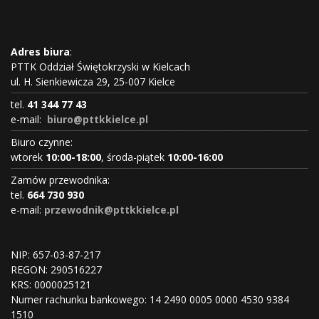
Adres biura
:
PTTK Oddział Świętokrzyski w Kielcach
ul. H. Sienkiewicza 29, 25-007 Kielce
tel.
41 344 77 43
e-mail:
biuro@pttkkielce.pl
Biuro czynne:
wtorek
10:00-18:00
, środa-piątek
10:00-16:00
Zamów przewodnika:
tel.
664 730 930
e-mail:
przewodnik@pttkkielce.pl
NIP: 657-03-87-217
REGON:
290516227
KRS:
0000025121
Numer rachunku bankowego: 14 2490 0005 0000 4530 9384
1510