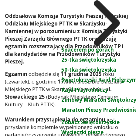
Oddziałowa Komisja Turystyki Pieszej i Górskiej
Oddziału Miejskiego PTTK w Skarżysku-
Kamiennej w porozumieniu z Komisją Turystyki
Pieszej Zarządu Głównego PTTK organizują
egzamin rozszerzający dla Przodowników TP i
Spacerem po górach
dla kandydatów na Przodowników Turystyki
25-tka świętokrzyska
Pieszej.
50-tka świetokrzyska
Egzamin
odbędzie się
11 grudnia 2025
roku
Świętokrzyski Rajd Pielgrz
(czwartek), o godzinie
17.00
w siedzibie Oddziału
Miejskiego PTTK w Skarżysku-Kamiennej,
ul.
Rajd Przyrodniczy
Słowackiego 25
(Budynek Miejskiego Centrum
Zimowy Maraton Świętokrzy
Kultury – Klub PTTK).
Maraton Pieszy Przedwiośni
Warunkiem przystąpienia do egzaminu
jest
Zobacz Świętokrzyskie
przysłanie kompletnie wypełnionego wniosku o
Wycieczki piesze
nadanie/rozszerzenie uprawnień, potwierdzonego