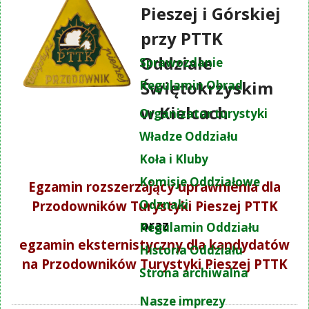
Pieszej i Górskiej
przy PTTK
Oddziale
Sprawozdanie
Świętokrzyskim
Regulamin Obrad
w Kielcach
Organizator turystyki
Władze Oddziału
Koła i Kluby
Komisje Oddziałowe
Egzamin rozszerzający uprawnienia dla
Odznaki
Przodowników Turystyki Pieszej PTTK
oraz
Regulamin Oddziału
egzamin eksternistyczny dla kandydatów
Historia Oddziału
na Przodowników Turystyki Pieszej PTTK
Strona archiwalna
Nasze imprezy