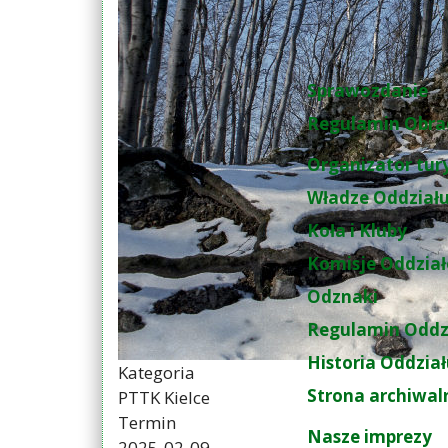
Sprawozdanie
Regulamin Obra
Organizator tur
Władze Oddział
Koła i Kluby
Komisje Oddzia
Odznaki
Regulamin Oddz
Historia Oddzia
Kategoria
Strona archiwal
PTTK Kielce
Termin
Nasze imprezy
2025-02-09