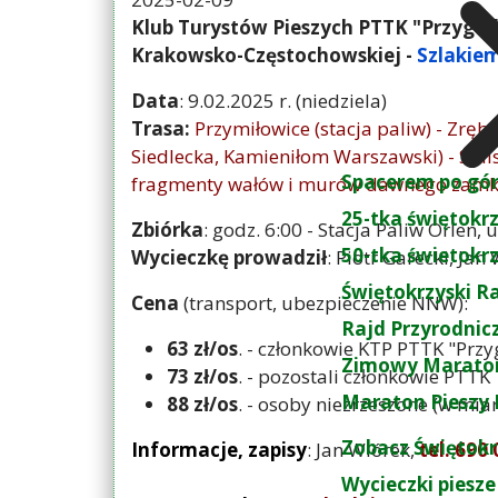
Klub Turystów Pieszych PTTK "Przygoda
Krakowsko-Częstochowskiej -
Szlakie
Data
: 9.02.2025 r. (niedziela)
Trasa:
Przymiłowice (stacja paliw) - Zrębic
Siedlecka, Kamieniłom Warszawski) - Sulisz
Spacerem po gó
fragmenty wałów i murów dawnego zamku,
25-tka świętokr
Zbiórka
: godz. 6:00 - Stacja Paliw Orlen, 
50-tka świetokr
Wycieczkę prowadził
: Piotr Garecki, Jan
Świętokrzyski R
Cena
(transport, ubezpieczenie NNW):
Rajd Przyrodnic
63 zł/os
. - członkowie KTP PTTK "Prz
Zimowy Maraton
73 zł/os
. - pozostali członkowie PTTK
Maraton Pieszy 
88 zł/os
. - osoby niezrzeszone (w mia
Zobacz Świętokr
Informacje, zapisy
: Jan Wiórek,
tel. 690
Wycieczki piesze