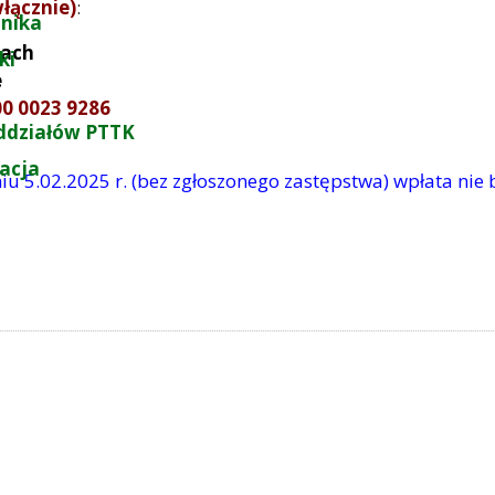
włącznie)
:
nika
cach
ki
e
00 0023 9286
ddziałów PTTK
zacja
iu 5.02.2025 r. (bez zgłoszonego zastępstwa) wpłata ni