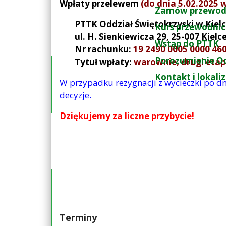
Wpłaty przelewem
(do dnia 5.02.2025 
Zamów przewod
PTTK Oddział Świętokrzyski w Kiel
Kurs przewodnic
ul. H. Sienkiewicza 29, 25-007 Kielc
Wstąp do PTTK
Nr rachunku:
19 2490 0005 0000 46
Porozumienie O
Tytuł wpłaty:
warownie, drugi etap
Kontakt i lokali
W przypadku rezygnacji z wycieczki po dn
decyzje.
Dziękujemy za liczne przybycie!
Terminy