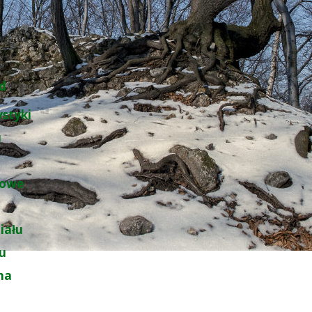
d
ystyki
u
łowe
iału
łu
na