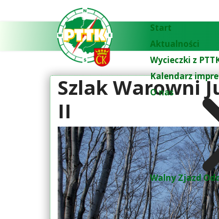
Start
Aktualności
Wycieczki z PTTK
Kalendarz impre
Szlak Warowni Ju
O nas
II
Walny Zjazd Odd