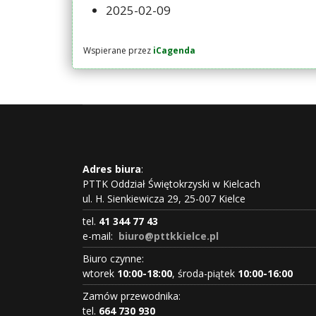
2025-02-09
Wspierane przez
iCagenda
Adres biura
:
PTTK Oddział Świętokrzyski w Kielcach
ul. H. Sienkiewicza 29, 25-007 Kielce
tel.
41 344 77 43
e-mail:
biuro@pttkkielce.pl
Biuro czynne:
wtorek
10:00-18:00
, środa-piątek
10:00-16:00
Zamów przewodnika:
tel.
664 730 930