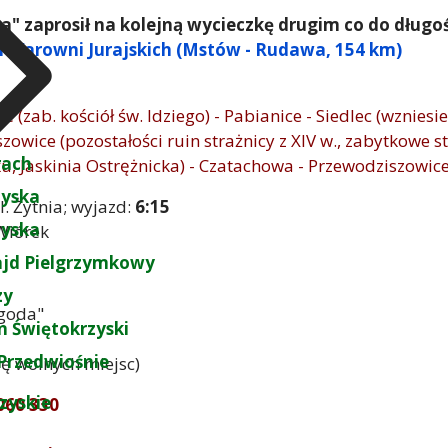
" zaprosił na kolejną wycieczkę drugim co do długoś
m Warowni Jurajskich (Mstów - Rudawa, 154 km)
e (zab. kościół św. Idziego) - Pabianice - Siedlec (wzniesi
owice (pozostałości ruin strażnicy z XIV w., zabytkowe st
rach
 Jaskinia Ostrężnicka) - Czatachowa - Przewodziszowic
zyska
ul. Żytnia; wyjazd:
6:15
zyska
 Wiórek
ajd Pielgrzymkowy
zy
ygoda"
 Świętokrzyski
Przedwiośnie
rę wolnych miejsc)
zyskie
 060 330