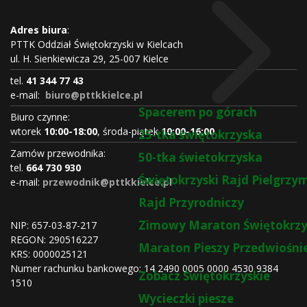
Adres biura
:
PTTK Oddział Świętokrzyski w Kielcach
ul. H. Sienkiewicza 29, 25-007 Kielce
tel.
41 344 77 43
e-mail:
biuro@pttkkielce.pl
Spacerem po górach
Biuro czynne:
wtorek
10:00-18:00
, środa-piątek
10:00-16:00
25-tka świętokrzyska
Zamów przewodnika:
50-tka świetokrzyska
tel.
664 730 930
Świętokrzyski Rajd Pielgrz
e-mail:
przewodnik@pttkkielce.pl
Rajd Przyrodniczy
Zimowy Maraton Świętokrzy
NIP: 657-03-87-217
REGON:
290516227
Maraton Pieszy Przedwiośni
KRS:
0000025121
Numer rachunku bankowego: 14 2490 0005 0000 4530 9384
Zobacz Świętokrzyskie
1510
Wycieczki piesze