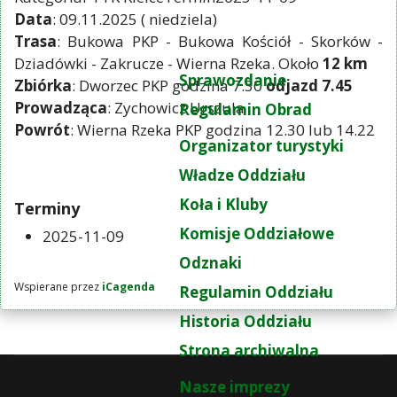
Data
: 09.11.2025 ( niedziela)
Trasa
: Bukowa PKP - Bukowa Kościół - Skorków -
Dziadówki - Zakrucze - Wierna Rzeka. Około
12 km
Sprawozdanie
Zbiórka
: Dworzec PKP godzina 7.30
odjazd 7.45
Prowadząca
: Zychowicz Urszula
Regulamin Obrad
Powrót
: Wierna Rzeka PKP godzina 12.30 lub 14.22
Organizator turystyki
Władze Oddziału
Koła i Kluby
Terminy
Komisje Oddziałowe
2025-11-09
Odznaki
Wspierane przez
iCagenda
Regulamin Oddziału
Historia Oddziału
Strona archiwalna
Nasze imprezy