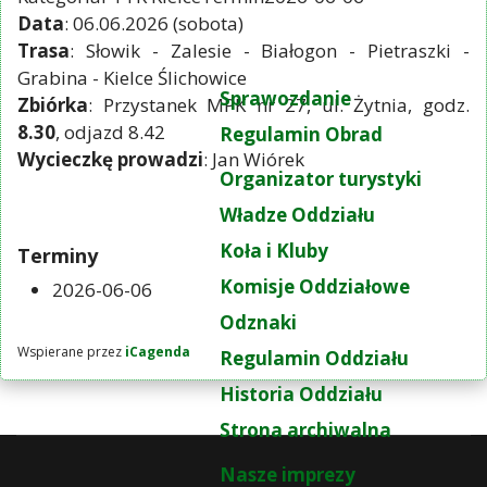
Data
: 06.06.2026 (sobota)
Trasa
: Słowik - Zalesie - Białogon - Pietraszki -
Grabina - Kielce Ślichowice
Sprawozdanie
Zbiórka
: Przystanek MPK nr 27, ul. Żytnia, godz.
8.30
, odjazd 8.42
Regulamin Obrad
Wycieczkę prowadzi
: Jan Wiórek
Organizator turystyki
Władze Oddziału
Koła i Kluby
Terminy
Komisje Oddziałowe
2026-06-06
Odznaki
Wspierane przez
iCagenda
Regulamin Oddziału
Historia Oddziału
Strona archiwalna
Nasze imprezy