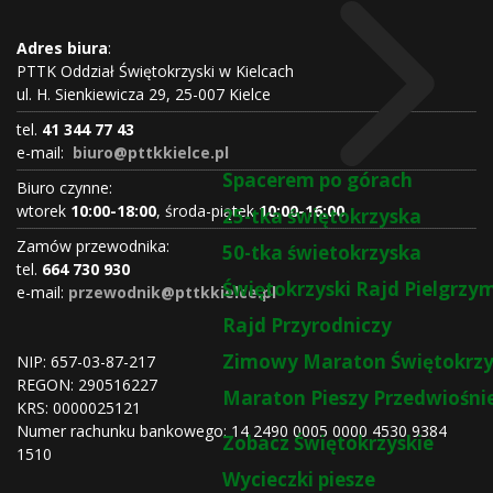
Adres biura
:
PTTK Oddział Świętokrzyski w Kielcach
ul. H. Sienkiewicza 29, 25-007 Kielce
tel.
41 344 77 43
e-mail:
biuro@pttkkielce.pl
Spacerem po górach
Biuro czynne:
wtorek
10:00-18:00
, środa-piątek
10:00-16:00
25-tka świętokrzyska
Zamów przewodnika:
50-tka świetokrzyska
tel.
664 730 930
Świętokrzyski Rajd Pielgrz
e-mail:
przewodnik@pttkkielce.pl
Rajd Przyrodniczy
Zimowy Maraton Świętokrzy
NIP: 657-03-87-217
REGON:
290516227
Maraton Pieszy Przedwiośni
KRS:
0000025121
Numer rachunku bankowego: 14 2490 0005 0000 4530 9384
Zobacz Świętokrzyskie
1510
Wycieczki piesze