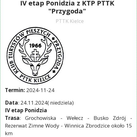
IV etap Ponidzia z KTP PTTK
"Przygoda"
PTTK Kielce
Termin:
2024-11-24
Data
: 24.11.2024( niedziela)
IV etap Ponidzia
Trasa
: Grochowiska - Wełecz - Busko Zdrój -
Rezerwat Zimne Wody - Winnica Zbrodzice około 15
km