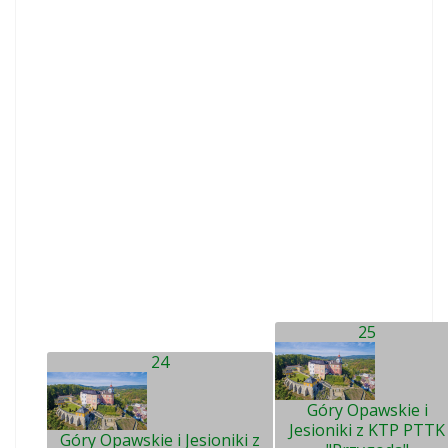
25
24
Góry Opawskie i
Jesioniki z KTP PTTK
Góry Opawskie i Jesioniki z