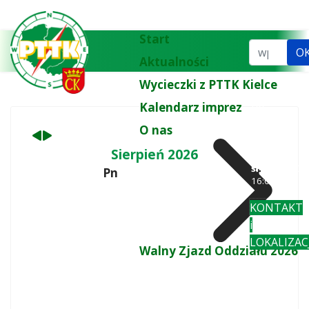
Poprzedni
Następny
miesiąc
miesiąc
Start
Szukaj...
O
Aktualności
Wycieczki z PTTK Kielce
Kalendarz imprez
tel.
biuro:
41 3
O nas
77 43
wt
: 10:00-
Sierpień 2026
18:00
śr-pi
: 10:00-
Pn
Wt
16:00
KONTAKT
i
LOKALIZAC
Walny Zjazd Oddziału 2026