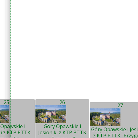
25
26
27
 Opawskie i
Góry Opawskie i
Góry Opawskie i Jesi
ki z KTP PTTK
Jesioniki z KTP PTTK
z KTP PTTK "Przyg