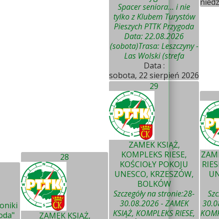
niedz
Spacer seniora... i nie
tylko z Klubem Turystów
Pieszych PTTK Przygoda
Data: 22.08.2026
(sobota)Trasa: Leszczyny -
Las Wolski (strefa
Data :
sobota, 22 sierpień 2026
29
ZAMEK KSIĄŻ,
KOMPLEKS RIESE,
ZAME
28
KOŚCIOŁY POKOJU
RIES
UNESCO, KRZESZÓW,
UN
BOLKÓW
Szczegóły na stronie:28-
Szc
30.08.2026 - ZAMEK
30.0
oniki
KSIĄŻ, KOMPLEKS RIESE,
KOMP
oda"
ZAMEK KSIĄŻ,