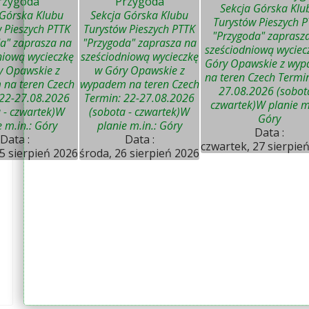
rzygoda"
"Przygoda"
Sekcja Górska Klu
 Górska Klubu
Sekcja Górska Klubu
Turystów Pieszych 
 Pieszych PTTK
Turystów Pieszych PTTK
"Przygoda" zaprasz
a" zaprasza na
"Przygoda" zaprasza na
sześciodniową wyciec
niową wycieczkę
sześciodniową wycieczkę
Góry Opawskie z wy
y Opawskie z
w Góry Opawskie z
na teren Czech Termin
na teren Czech
wypadem na teren Czech
27.08.2026 (sobot
 22-27.08.2026
Termin: 22-27.08.2026
czwartek)W planie m.
 - czwartek)W
(sobota - czwartek)W
Góry
e m.in.: Góry
planie m.in.: Góry
Data :
Data :
Data :
czwartek, 27 sierpie
5 sierpień 2026
środa, 26 sierpień 2026