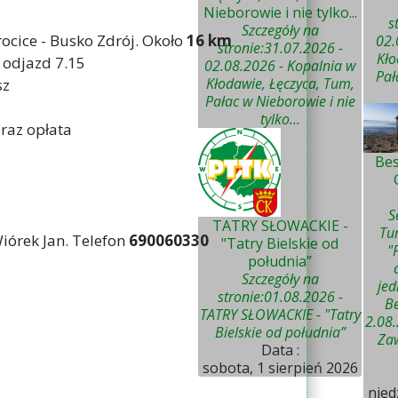
Nieborowie i nie tylko...
s
Szczegóły na
rocice - Busko Zdrój. Około
16 km
02.
stronie:31.07.2026 -
Kło
0 odjazd 7.15
02.08.2026 - Kopalnia w
Pał
Kłodawie, Łęczyca, Tum,
sz
Pałac w Nieborowie i nie
tylko...
raz opłata
Bes
S
TATRY SŁOWACKIE -
Tu
iórek Jan. Telefon
690060330
"Tatry Bielskie od
"
południa”
Szczegóły na
je
stronie:01.08.2026 -
Be
TATRY SŁOWACKIE - "Tatry
2.08.
Bielskie od południa”
Zaw
Data :
sobota, 1 sierpień 2026
nied