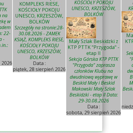
KOŚCIOŁY POKOJU
bu
KOMPLEKS RIESE,
UNESCO, KRZESZÓW,
K
PTTK
KOŚCIOŁY POKOJU
BOLKÓW
a na
UNESCO, KRZESZÓW,
zkę w
BOLKÓW
padem
Szczegóły na stronie:28-
: 22-
30.08.2026 - ZAMEK
Mał
a -
KSIĄŻ, KOMPLEKS RIESE,
Mały Szlak Beskidzki z
KTP
in.:
KOŚCIOŁY POKOJU
KTP PTTK "Przygoda" -
UNESCO, KRZESZÓW,
etap II
Sek
BOLKÓW
Sekcja Górska KTP PTTK
"
ń 2026
Data :
"Przygoda" zaprasza
piątek, 28 sierpień 2026
członków Klubu na
dw
dwudniową wyprawę w
B
Beskid Mały i Beskid
M
Makowski Mały Szlak
Beski
Beskidzki - etap II Data:
29-30.08.2026
Data :
niedz
sobota, 29 sierpień 2026