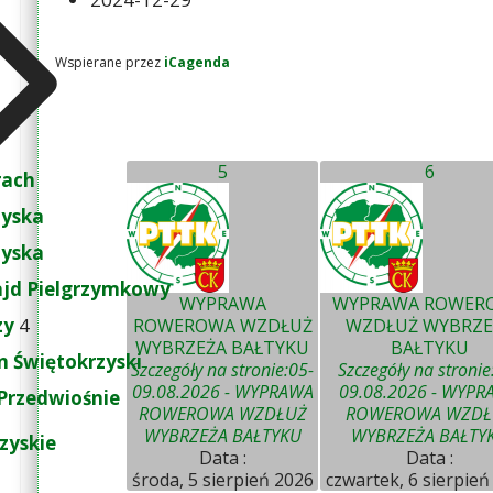
Wspierane przez
iCagenda
5
6
rach
zyska
zyska
ajd Pielgrzymkowy
WYPRAWA
WYPRAWA ROWER
zy
4
ROWEROWA WZDŁUŻ
WZDŁUŻ WYBRZE
WYBRZEŻA BAŁTYKU
BAŁTYKU
 Świętokrzyski
Szczegóły na stronie:05-
Szczegóły na stronie
09.08.2026 - WYPRAWA
09.08.2026 - WYPR
Przedwiośnie
ROWEROWA WZDŁUŻ
ROWEROWA WZDŁ
WYBRZEŻA BAŁTYKU
WYBRZEŻA BAŁTY
zyskie
Data :
Data :
środa, 5 sierpień 2026
czwartek, 6 sierpień