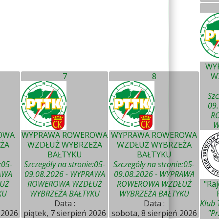
WY
7
8
W
Szc
09
R
W
OWA
WYPRAWA ROWEROWA
WYPRAWA ROWEROWA
ŻA
WZDŁUŻ WYBRZEŻA
WZDŁUŻ WYBRZEŻA
BAŁTYKU
BAŁTYKU
:05-
Szczegóły na stronie:05-
Szczegóły na stronie:05-
AWA
09.08.2026 - WYPRAWA
09.08.2026 - WYPRAWA
UŻ
ROWEROWA WZDŁUŻ
ROWEROWA WZDŁUŻ
"Ra
KU
WYBRZEŻA BAŁTYKU
WYBRZEŻA BAŁTYKU
Data :
Data :
Klub 
 2026
piątek, 7 sierpień 2026
sobota, 8 sierpień 2026
"Pr