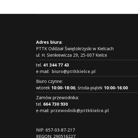
Adres biura
:
PTTK Oddział Świętokrzyski w Kielcach
ul. H. Sienkiewicza 29, 25-007 Kielce
tel.
41 344 77 43
e-mail:
biuro@pttkkielce.pl
Biuro czynne:
wtorek
10:00-18:00
, środa-piątek
10:00-16:00
Zamów przewodnika:
tel.
664 730 930
e-mail:
przewodnik@pttkkielce.pl
NIP: 657-03-87-217
REGON:
290516227