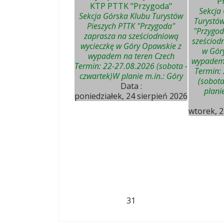
"P
KTP PTTK "Przygoda"
Sekcja
Sekcja Górska Klubu Turystów
Turystów
Pieszych PTTK "Przygoda"
"Przygod
zaprasza na sześciodniową
sześciod
wycieczkę w Góry Opawskie z
w Gór
wypadem na teren Czech
wypadem 
Termin: 22-27.08.2026 (sobota -
Termin:
czwartek)W planie m.in.: Góry
(sobota
Data :
plani
poniedziałek, 24 sierpień 2026
wtorek, 2
31