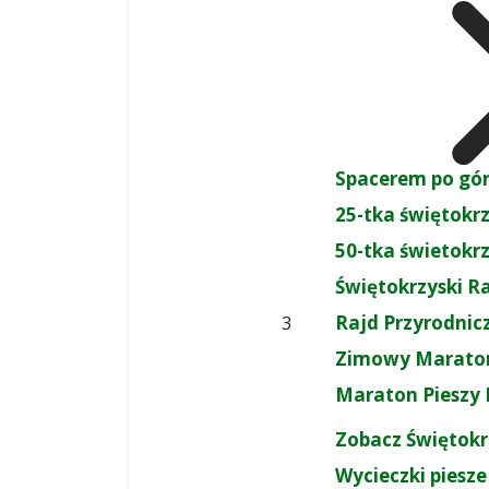
Spacerem po gó
25-tka świętokr
50-tka świetokr
Świętokrzyski R
Rajd Przyrodnic
3
Zimowy Maraton
Maraton Pieszy 
Zobacz Świętokr
Wycieczki piesze