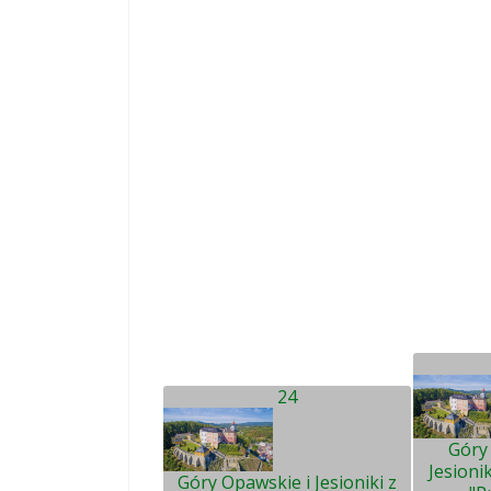
24
Góry
Jesioni
Góry Opawskie i Jesioniki z