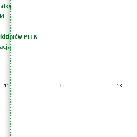
nika
ki
ddziałów PTTK
zacja
11
12
13