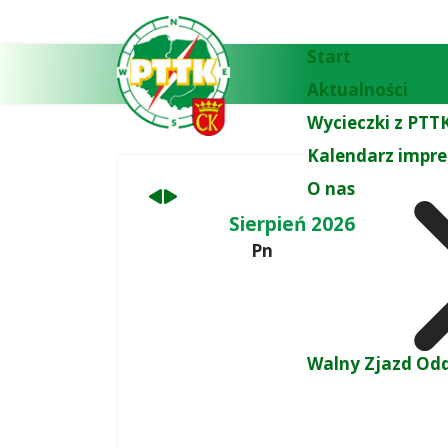
Poprzedni
Następny
miesiąc
miesiąc
Start
Aktualności
Wycieczki z PTTK
Kalendarz impre
O nas
Sierpień 2026
Pn
Walny Zjazd Odd