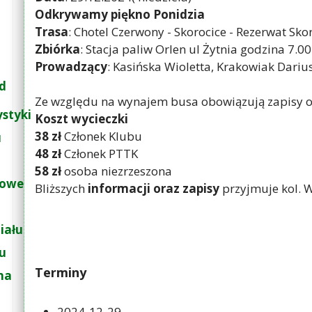
Odkrywamy piękno Ponidzia
Trasa
: Chotel Czerwony - Skorocice - Rezerwat Sko
Zbiórka
: Stacja paliw Orlen ul Żytnia godzina 7.0
Prowadzący
: Kasińska Wioletta, Krakowiak Dariu
d
Ze względu na wynajem busa obowiązują zapisy o
ystyki
Koszt wycieczki
38 zł
Członek Klubu
u
48 zł
Członek PTTK
58 zł
osoba niezrzeszona
łowe
Bliższych
informacji oraz zapisy
przyjmuje kol. W
iału
łu
Terminy
na
2024-12-29