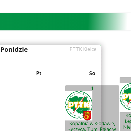
Ponidzie
PTTK Kielce
Pt
So
1
Ko
Łę
Kopalnia w Kłodawie,
Nie
Łęczyca, Tum, Pałac w