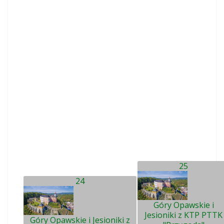
25
24
Góry Opawskie i
Jesioniki z KTP PTTK
Góry Opawskie i Jesioniki z