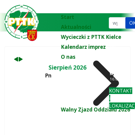
Poprzedni
Następny
miesiąc
miesiąc
Start
Szukaj...
O
Aktualności
Wycieczki z PTTK Kielce
Kalendarz imprez
tel.
biuro:
41 3
O nas
77 43
wt
: 10:00-
Sierpień 2026
18:00
śr-pi
: 10:00-
Pn
Wt
16:00
KONTAKT
i
LOKALIZAC
Walny Zjazd Oddziału 2026