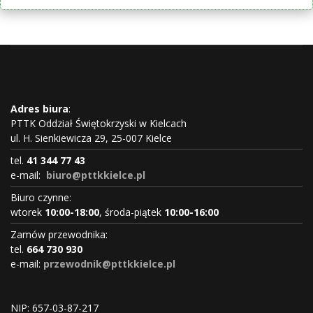
Adres biura
:
PTTK Oddział Świętokrzyski w Kielcach
ul. H. Sienkiewicza 29, 25-007 Kielce
tel.
41 344 77 43
e-mail:
biuro@pttkkielce.pl
Biuro czynne:
wtorek
10:00-18:00
, środa-piątek
10:00-16:00
Zamów przewodnika:
tel.
664 730 930
e-mail:
przewodnik@pttkkielce.pl
NIP: 657-03-87-217