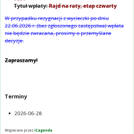
Tytuł wpłaty:
Rajd na raty, etap czwarty
W przypadku rezygnacji z wycieczki po dniu
22.06.2026 r. (bez zgłoszonego zastępstwa) wpłata
nie będzie zwracana, prosimy o przemyślane
decyzje.
Zapraszamy!
Terminy
2026-06-28
Wspierane przez
iCagenda