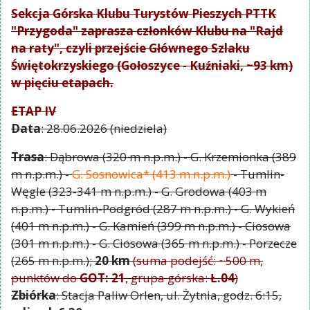
Sekcja Górska Klubu Turystów Pieszych PTTK
"Przygoda" zaprasza członków Klubu na "Rajd
na raty", czyli przejście Głównego Szlaku
Świętokrzyskiego (Gołoszyce - Kuźniaki, ~93 km)
w pięciu etapach.
ETAP IV
Data
: 28.06.2026 (niedziela)
Trasa
: Dąbrowa (320 m n.p.m.) - G. Krzemionka (389
m n.p.m.) -
G. Sosnowica* (413 m n.p.m.)
- Tumlin-
Węgle (323-341 m n.p.m.) - G. Grodowa (403 m
n.p.m.) - Tumlin-Podgród (287 m n.p.m.) - G. Wykień
(401 m n.p.m.) - G. Kamień (399 m n.p.m.) - Ciosowa
(301 m n.p.m.) - G. Ciosowa (365 m n.p.m.) - Porzecze
(265 m n.p.m.);
20 km
(suma podejść: ~500 m,
punktów do
GOT: 21
, grupa górska:
Ł.04
)
Zbiórka
: Stacja Paliw Orlen, ul. Żytnia, godz. 6:15,