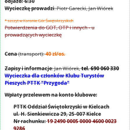
odjazd: 6:30
Wycieczkę prowadzi
: Piotr Garecki, Jan Wiórek
* szczyt w Koronie Gór Świętokrzyskich
Potwierdzenia do GOT, OTP i innych - u
prowadzących wycieczkę
Cena
(transport):
40 zł/os.
Zapisy i informacje
: Jan Wiórek,
tel. 690 060 330
Wycieczka dla członków Klubu Turystów
Pieszych PTTK "Przygoda"
Wpłaty przelewem na konto klubowe:
PTTK Oddział Świętokrzyski w Kielcach
ul. H. Sienkiewicza 29, 25-007 Kielce
Nr rachunku:
19 2490 0005 0000 4600 0023
9286