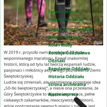
Sprawozdanie
Regulamin Obrad
Organizator turystyki
Władze Oddziału
Koła i Kluby
W 2019 r. przyszło nam świętować 30-lecie
Komisje Oddziałowe
wspomnianego maratonu. Kawał znakomitej
Odznaki
historii, którą od tylu lat tworzą wspaniali ludzie,
Regulamin Oddziału
pasjonaci i miłośnicy aktywnego poznawania Ziemi
Świętokrzyskiej.
Historia Oddziału
Ludzie się zmieniali, ale niezmienna pozostaje idea
Strona archiwalna
„50-tki świętokrzyskiej”, a niesie ona przesłanie, że
Góry Świętokrzyskie to wyjątkowe miejsce, pełne
Nasze imprezy