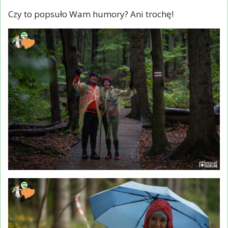
Czy to popsuło Wam humory? Ani trochę!