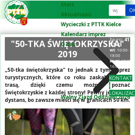
Start
Szukaj...
O
Aktualności
Wycieczki z PTTK Kielce
Kalendarz imprez
tel.
biuro:
41 3
"50-TKA ŚWIĘTOKRZYSKA"
O nas
77 43
wt
: 10:00-
2019
18:00
śr-pi
: 10:00-
16:00
„50-tka świętokrzyska” to jednak z tym imprez
turystycznych, które co roku zaskakują inną
KONTAKT
trasą, dzięki czemu można poznać
i
Świętokrzyskie z każdej strony! Pewny jest tylko
LOKALIZAC
Walny Zjazd Oddziału 2026
dystans, bo zawsze mieści się w granicach 50 km.