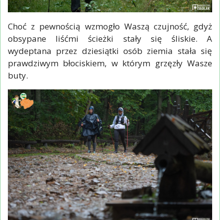
Choć z pewnością wzmogło Waszą czujność, gdyż
obsypane liśćmi ścieżki stały się śliskie. A
wydeptana przez dziesiątki osób ziemia stała się
prawdziwym błociskiem, w którym grzęzły Wasze
buty.