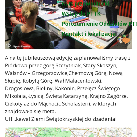
Zamów przewodnika
Kurs przewodnicki
Wstąp do PTTK
Porozumienie Oddziałów PT
Kontakt i lokalizacja
A na tę jubileuszową edycję zaplanowaliśmy trasę z
Piórkowa przez górę Szczytniak, Stary Skoszyn,
Wałsnów – Grzegorzowice,Chełmową Górę, Nową
Słupię, Kobylą Górę, Wał Małacentowski,
Drogosiową, Bieliny, Kakonin, Przełęcz Świętego
Mikołaja, Łysicę, Świętą Katarzynę, Krajno Zagórze,
Ciekoty aż do Mąchocic Scholasterii, w których
znajdowała się meta.
Uff...kawał Ziemi Świętokrzyskiej do zbadania!