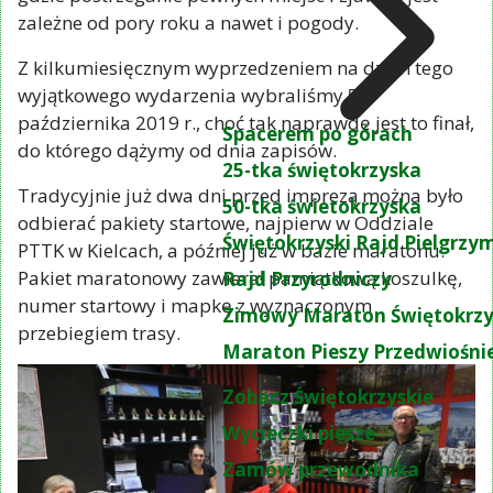
ciekawych zakamarków, nieoczywistych historii,
gdzie postrzeganie pewnych miejsc i zjawisk jest
zależne od pory roku a nawet i pogody.
Z kilkumiesięcznym wyprzedzeniem na dzień tego
wyjątkowego wydarzenia wybraliśmy 5
października 2019 r., choć tak naprawdę jest to finał,
Spacerem po górach
do którego dążymy od dnia zapisów.
25-tka świętokrzyska
Tradycyjnie już dwa dni przed imprezą można było
50-tka świetokrzyska
odbierać pakiety startowe, najpierw w Oddziale
Świętokrzyski Rajd Pielgrz
PTTK w Kielcach, a później już w bazie maratonu.
Pakiet maratonowy zawierał pamiątkową koszulkę,
Rajd Przyrodniczy
numer startowy i mapkę z wyznaczonym
Zimowy Maraton Świętokrzy
przebiegiem trasy.
Maraton Pieszy Przedwiośni
Zobacz Świętokrzyskie
Wycieczki piesze