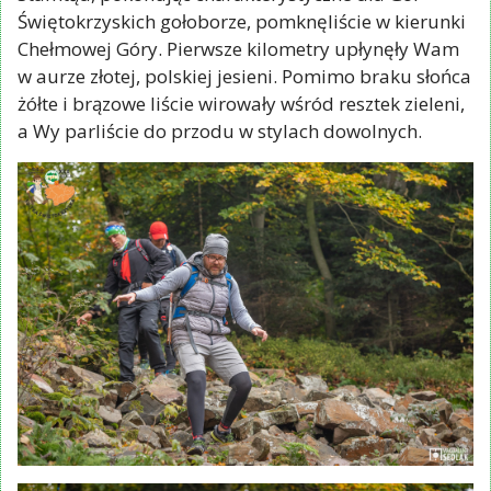
Stamtąd, pokonując charakterystyczne dla Gór
Świętokrzyskich gołoborze, pomknęliście w kierunki
Chełmowej Góry. Pierwsze kilometry upłynęły Wam
w aurze złotej, polskiej jesieni. Pomimo braku słońca
żółte i brązowe liście wirowały wśród resztek zieleni,
a Wy parliście do przodu w stylach dowolnych.