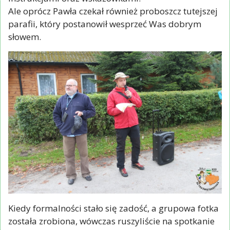
Paweł Milewicz – Komandor Rajdu – z ostatnimi
instrukcjami oraz wskazówkami.
Ale oprócz Pawła czekał również proboszcz tutejszej
parafii, który postanowił wesprzeć Was dobrym
słowem.
Kiedy formalności stało się zadość, a grupowa fotka