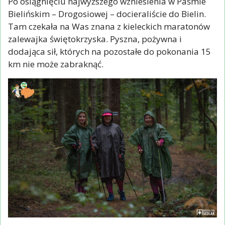
Po osiągnięciu najwyższego wzniesienia w Paśmie
Bielińskim – Drogosiowej – docieraliście do Bielin.
Tam czekała na Was znana z kieleckich maratonów
zalewajka świętokrzyska. Pyszna, pożywna i
dodająca sił, których na pozostałe do pokonania 15
km nie może zabraknąć.