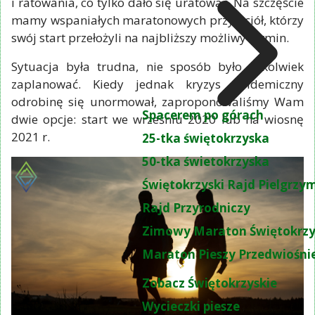
i ratowania, co tylko dało się uratować. Na szczęście
mamy wspaniałych maratonowych przyjaciół, którzy
swój start przełożyli na najbliższy możliwy termin.
Sytuacja była trudna, nie sposób było cokolwiek
zaplanować. Kiedy jednak kryzys epidemiczny
odrobinę się unormował, zaproponowaliśmy Wam
Spacerem po górach
dwie opcje: start we wrześniu 2020 lub na wiosnę
2021 r.
25-tka świętokrzyska
50-tka świetokrzyska
Świętokrzyski Rajd Pielgrz
Rajd Przyrodniczy
Zimowy Maraton Świętokrzy
Maraton Pieszy Przedwiośni
Zobacz Świętokrzyskie
Wycieczki piesze