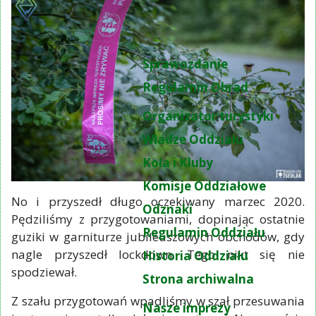
Sprawozdanie
Regulamin Obrad
Organizator turystyki
Władze Oddziału
Koła i Kluby
Komisje Oddziałowe
No i przyszedł długo oczekiwany marzec 2020.
Odznaki
Pędziliśmy z przygotowaniami, dopinając ostatnie
Regulamin Oddziału
guziki w garniturze jubileuszowych obchodów, gdy
nagle przyszedł lockdown. Tego nikt się nie
Historia Oddziału
spodziewał.
Strona archiwalna
Z szału przygotowań wpadliśmy w szał przesuwania
Nasze imprezy