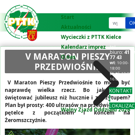
Start
Szukaj...
O
Aktualności
Wycieczki z PTTK Kielce
Kalendarz imprez
tel.
biuro:
41 3
V MARATON PIESZY
O nas
77 43
wt
: 10:00-
PRZEDWIOŚNIE
18:00
śr-pi
: 10:00-
16:00
V Maraton Pieszy Przedwiośnie to miała być
naprawdę wielka rzecz. Bo jak inaczej
KONTAKT
świętować jubileusz niż hucznie i z przytupem?
i
Plan był prosty: 400 ultrasów na przedwiośnianej
LOKALIZAC
Walny Zjazd Oddziału 2026
pętelce z początkiem i końcem na
Żeromszczyźnie.