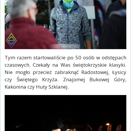
Tym razem startowaliście po 50 osób w odstępach
czasowych. Czekały na Was świętokrzyskie klasyki.
Nie mogło przecież zabraknąć Radostowej, Łysicy
czy Świętego Krzyża. Znajomej Bukowej Góry,
Kakonina czy Huty Szklanej.