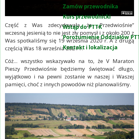
Zamów przewodnika
Kurs przewodnicki
Część z Was zdecydowała, że „Przedwiośnie”
Wstąp do PTTK
wczesną jesienią to nie jest zły pomysł i z około 200 z
Porozumienie Oddziałów PT
Was spotkaliśmy się 19 września 2020 r. A z drugą
Kontakt i lokalizacja
częścią Was 18 września 2021 r.
Cóż... wszystko wskazywało na to, że V Maraton
Pieszy Przedwiośnie będziemy świętować długo,
wyjątkowo i na pewni zostanie w naszej i Waszej
pamięci, choć z innych powodów niż planowaliśmy.