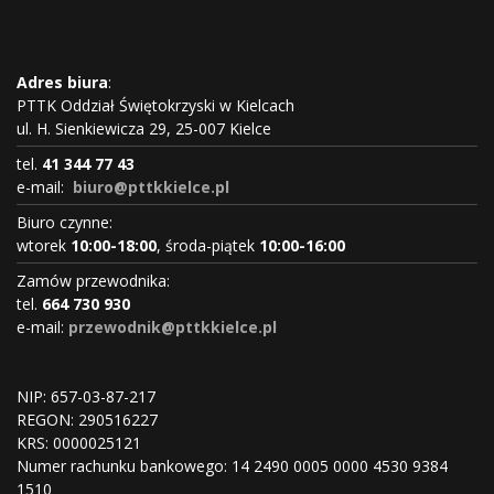
Adres biura
:
PTTK Oddział Świętokrzyski w Kielcach
ul. H. Sienkiewicza 29, 25-007 Kielce
tel.
41 344 77 43
e-mail:
biuro@pttkkielce.pl
Biuro czynne:
wtorek
10:00-18:00
, środa-piątek
10:00-16:00
Zamów przewodnika:
tel.
664 730 930
e-mail:
przewodnik@pttkkielce.pl
NIP: 657-03-87-217
REGON:
290516227
KRS:
0000025121
Numer rachunku bankowego: 14 2490 0005 0000 4530 9384
1510