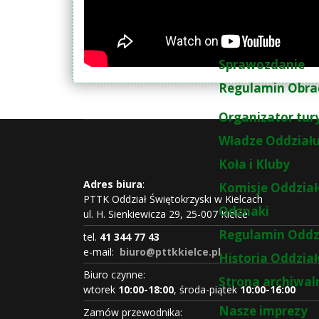
Sprawozdanie
Regulamin Obra
Organizator tur
Władze Oddział
Koła i Kluby
Adres biura
:
Komisje Oddzia
PTTK Oddział Świętokrzyski w Kielcach
Odznaki
ul. H. Sienkiewicza 29, 25-007 Kielce
Regulamin Oddz
tel.
41 344 77 43
e-mail:
biuro@pttkkielce.pl
Historia Oddzia
Biuro czynne:
Strona archiwal
wtorek
10:00-18:00
, środa-piątek
10:00-16:00
Nasze imprezy
Zamów przewodnika: