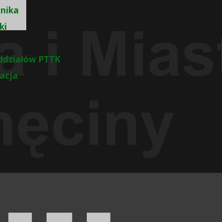
nika
ki
ddziałów PTTK
zacja