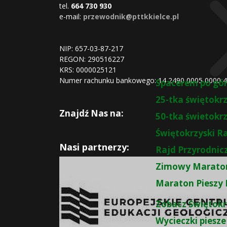
tel.
664 730 930
e-mail:
przewodnik@pttkkielce.pl
NIP: 657-03-87-217
REGON:
290516227
KRS:
0000025121
Numer rachunku bankowego: 14 2490 0005 0000 
Spacerem po gó
25-tka świętokr
Znajdź Nas na:
50-tka świetokr
Świętokrzyski R
Nasi partnerzy:
Rajd Przyrodnic
Zimowy Maraton
Maraton Pieszy 
Zobacz Świętokr
Wycieczki piesze