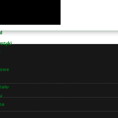
d
ystyki
u
łowe
iału
łu
na