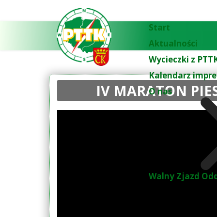
Start
Aktualności
Wycieczki z PTTK
Kalendarz impre
IV MARATON PIES
O nas
Walny Zjazd Odd