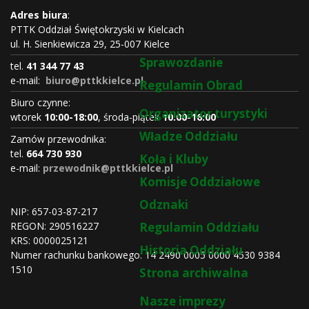
Adres biura
:
PTTK Oddział Świętokrzyski w Kielcach
ul. H. Sienkiewicza 29, 25-007 Kielce
Sprawozdanie
tel.
41 344 77 43
e-mail:
biuro@pttkkielce.pl
Regulamin Obrad
Biuro czynne:
Organizator turystyki
wtorek
10:00-18:00
, środa-piątek
10:00-16:00
Władze Oddziału
Zamów przewodnika:
tel.
664 730 930
Koła i Kluby
e-mail:
przewodnik@pttkkielce.pl
Komisje Oddziałowe
Odznaki
NIP: 657-03-87-217
REGON:
290516227
Regulamin Oddziału
KRS:
0000025121
Historia Oddziału
Numer rachunku bankowego: 14 2490 0005 0000 4530 9384
1510
Strona archiwalna
Nasze imprezy