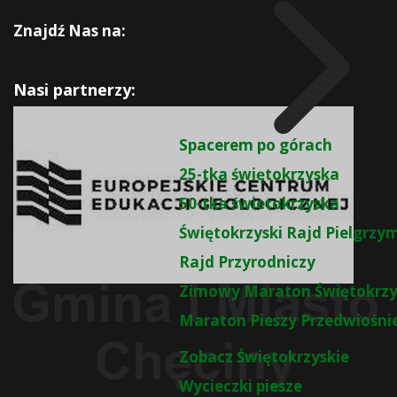
Znajdź Nas na:
Nasi partnerzy:
Spacerem po górach
25-tka świętokrzyska
50-tka świetokrzyska
Świętokrzyski Rajd Pielgrz
Rajd Przyrodniczy
Zimowy Maraton Świętokrzy
Maraton Pieszy Przedwiośni
Zobacz Świętokrzyskie
Wycieczki piesze