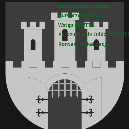
Zamów przewodnika
Kurs przewodnicki
Wstąp do PTTK
Porozumienie Oddziałów PT
Kontakt i lokalizacja