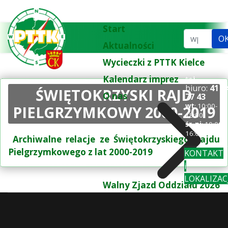
Start
Szukaj...
O
Aktualności
Wycieczki z PTTK Kielce
Kalendarz imprez
tel.
biuro:
41 3
ŚWIĘTOKRZYSKI RAJD
O nas
77 43
wt
: 10:00-
PIELGRZYMKOWY 2000-2019
18:00
śr-pi
: 10:00-
16:00
Archiwalne relacje ze Świętokrzyskiego Rajdu
Pielgrzymkowego z lat 2000-2019
KONTAKT
i
LOKALIZAC
Walny Zjazd Oddziału 2026