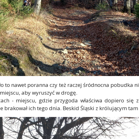
ało to nawet poranna czy też raczej śródnocna pobudka n
miejscu, aby wyruszyć w drogę.
ach - miejscu, gdzie przygoda właściwa dopiero się 
brakował ich tego dnia. Beskid Śląski z królującym tam 