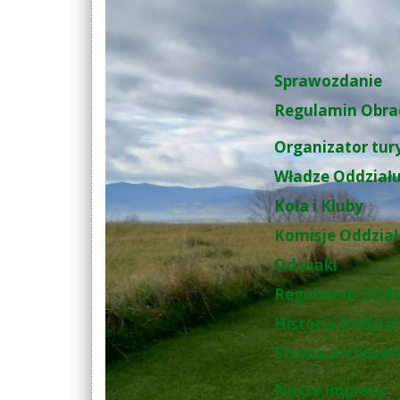
Sprawozdanie
Regulamin Obra
Organizator tur
Władze Oddział
Koła i Kluby
Komisje Oddzia
Odznaki
Regulamin Oddz
Historia Oddzia
Strona archiwal
Nasze imprezy