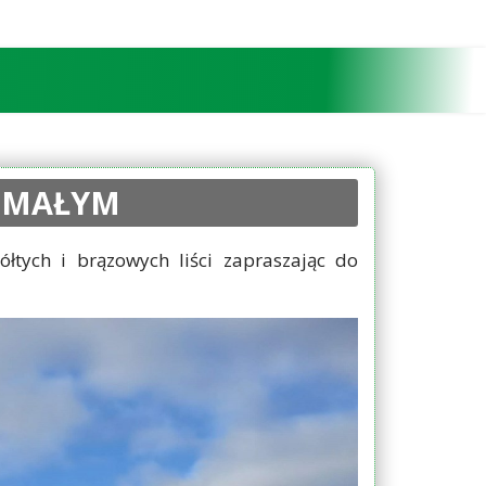
E MAŁYM
łtych i brązowych liści zapraszając do