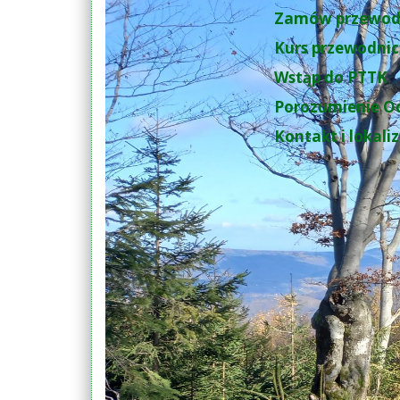
Zamów przewod
Kurs przewodnic
Wstąp do PTTK
Porozumienie O
Kontakt i lokali