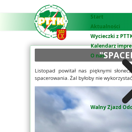
Start
Aktualności
Wycieczki z PTTK
Kalendarz impre
"SPACE
O nas
Listopad powitał nas pięknymi słonecz
spacerowania. Żal byłoby nie wykorzystać
Walny Zjazd Odd