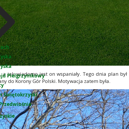
rach
zyska
zyska
, a jak wiadomo jest on wspaniały. Tego dnia plan by
ajd Pielgrzymkowy
zany do Korony Gór Polski. Motywacja zatem była.
zy
 Świętokrzyski
Przedwiośnie
zyskie