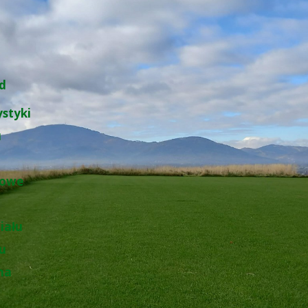
d
ystyki
u
łowe
iału
łu
na