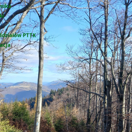
nika
ki
ddziałów PTTK
zacja