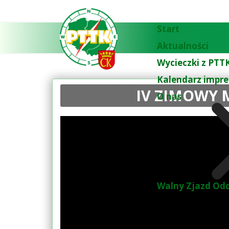
Start
Aktualności
Wycieczki z PTTK
Kalendarz impre
IV ZIMOWY 
O nas
Walny Zjazd Odd