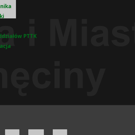
nika
ki
ddziałów PTTK
zacja