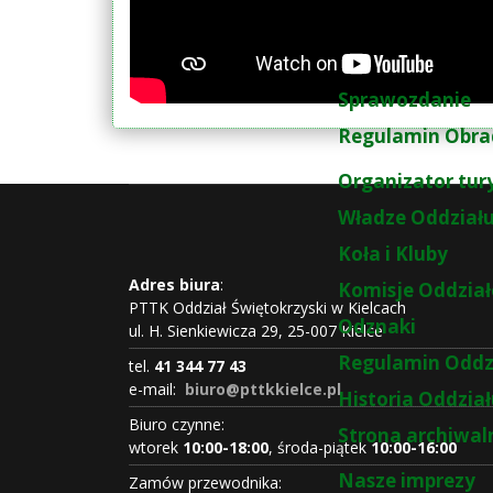
Sprawozdanie
Regulamin Obra
Organizator tur
Władze Oddział
Koła i Kluby
Adres biura
:
Komisje Oddzia
PTTK Oddział Świętokrzyski w Kielcach
Odznaki
ul. H. Sienkiewicza 29, 25-007 Kielce
Regulamin Oddz
tel.
41 344 77 43
e-mail:
biuro@pttkkielce.pl
Historia Oddzia
Biuro czynne:
Strona archiwal
wtorek
10:00-18:00
, środa-piątek
10:00-16:00
Nasze imprezy
Zamów przewodnika: