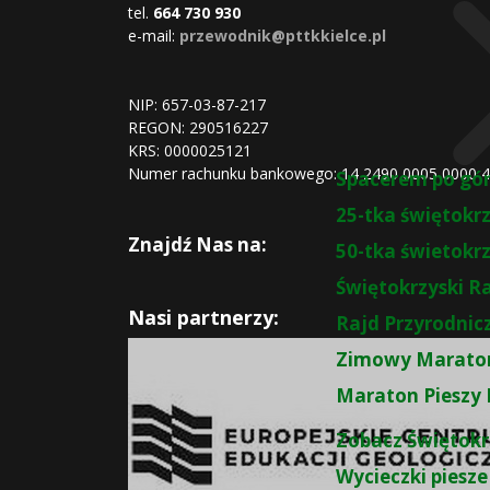
tel.
664 730 930
e-mail:
przewodnik@pttkkielce.pl
NIP: 657-03-87-217
REGON:
290516227
KRS:
0000025121
Numer rachunku bankowego: 14 2490 0005 0000 
Spacerem po gó
25-tka świętokr
Znajdź Nas na:
50-tka świetokr
Świętokrzyski R
Nasi partnerzy:
Rajd Przyrodnic
Zimowy Maraton
Maraton Pieszy 
Zobacz Świętokr
Wycieczki piesze