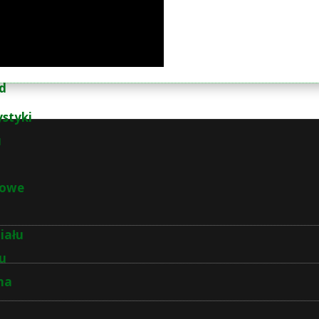
d
ystyki
u
łowe
iału
łu
na