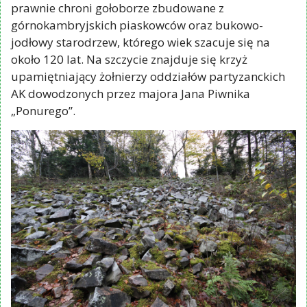
prawnie chroni gołoborze zbudowane z
górnokambryjskich piaskowców oraz bukowo-
jodłowy starodrzew, którego wiek szacuje się na
około 120 lat. Na szczycie znajduje się krzyż
upamiętniający żołnierzy oddziałów partyzanckich
AK dowodzonych przez majora Jana Piwnika
„Ponurego”.