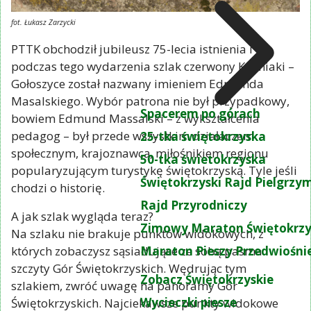
fot. Łukasz Zarzycki
PTTK obchodził jubileusz 75-lecia istnienia i
podczas tego wydarzenia szlak czerwony Kuźniaki –
Gołoszyce został nazwany imieniem Edmunda
Masalskiego. Wybór patrona nie był przypadkowy,
Spacerem po górach
bowiem Edmund Massalski – z wykształcenia
pedagog – był przede wszystkim działaczem
25-tka świętokrzyska
społecznym, krajoznawcą, miłośnikiem regionu
50-tka świetokrzyska
popularyzującym turystykę świętokrzyską. Tyle jeśli
Świętokrzyski Rajd Pielgrz
chodzi o historię.
Rajd Przyrodniczy
A jak szlak wygląda teraz?
Zimowy Maraton Świętokrzy
Na szlaku nie brakuje punktów widokowych, z
Maraton Pieszy Przedwiośni
których zobaczysz sąsiadujące ze sobą pasma i
szczyty Gór Świętokrzyskich. Wędrując tym
Zobacz Świętokrzyskie
szlakiem, zwróć uwagę na panoramy Gór
Wycieczki piesze
Świętokrzyskich. Najciekawsze punkty widokowe