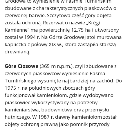
Grodowa to wyniesienie w Paśmie Tumlińskim
zbudowane z charakterystycznych piaskowców o
czerwonej barwie. Szczytowa część góry objęta
została ochroną. Rezerwat o nazwie „Kręgi
Kamienne” ma powierzchnię 12,75 ha i utworzony
został w 1994 r. Na Górze Grodowej stoi murowana
kapliczka z połowy XIX w., która zastąpiła starszą
drewnianą.
Góra Ciosowa
(365 m n.p.m.), czyli zbudowane z
czerwonych piaskowców wyniesienie Pasma
Tumlińskiego wysunięte najbardziej na zachód. Do
1975 r. na południowych zboczach góry
funkcjonował kamieniołom, gdzie wydobywano
piaskowiec wykorzystywany na potrzeby
kamieniarstwa, budownictwa oraz przemysłu
hutniczego. W 1987 r. dawny kamieniołom został
objęty ochroną prawną jako pomnik przyrody