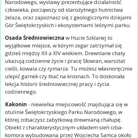
Narodowego, wystawy prezentujące działalność
człowieka, począwszy od starożytnego hutnictwa
żelaza, oraz zapoznasz się z geologicznymi dziejami
Gór Świętokrzyskich i ekosystemami leśnymi parku.
Osada Średniowieczna
w Hucie Szklanej to
wyjątkowe miejsce, w kórym zegar zatrzymał się
gdzieś między XII a XIV wiekiem. Drewniane chaty
ukazują codzienne życie i pracę Słowian, warsztat
cieśli, kowala czy rymarza. Tu możesz własnoręcznie
ulepić garnek czy tkać na krosnach. To doskonała
lekcja historii średniowiecznej pracy i życia
codziennego.
Kakonin
- niewielka miejscowość znajdująca się w
otulinie Świętokrzyskiego Parku Narodowego, w
której zobaczysz zabytkową drewnianą chałupę.
Obiekt z charakterystycznym układem sień-izba-
komora wybudowana przez Wojciecha Samca około