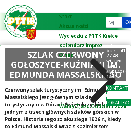
Start
Szukaj...
O
Aktualności
Wycieczki z PTTK Kielce
Kalendarz imprez
tel.
biuro:
41 3
SZLAK CZERWONY
O nas
77 43
wt
: 10:00-
GOŁOSZYCE-KUŹNIAKI IM.
18:00
EDMUNDA MASSALSKIEGO
śr-pi
: 10:00-
16:00
KONTAKT
Czerwony szlak turystyczny im. Edmunda
i
Massalskiego jest głównym szlakiem
LOKALIZAC
turystycznym w Górach Świętokrzyskich i
Walny Zjazd Oddziału 2026
jednym z trzech głównych szlaków górskich w
Polsce. Historia tego szlaku sięga 1926 r., kiedy
to Edmund Massalski wraz z Kazimierzem