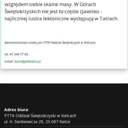
względem siebie skalne masy. W Górach
Świętokrzyskich nie jest to częste zjawisko -
najliczniej lustra tektoniczne występują w Tatrach.
Administartorem szlaku jest PTTK Oddział Świętokrzyski w Kielcach,
tel. 41 344 77 43,
e-mail:
biuro@pttkkielce.pl
Adres biura
:
PTTK Oddział Świętokrzyski w Kielcach
ul. H. Sienkiewicza 29, 25-007 Kielce