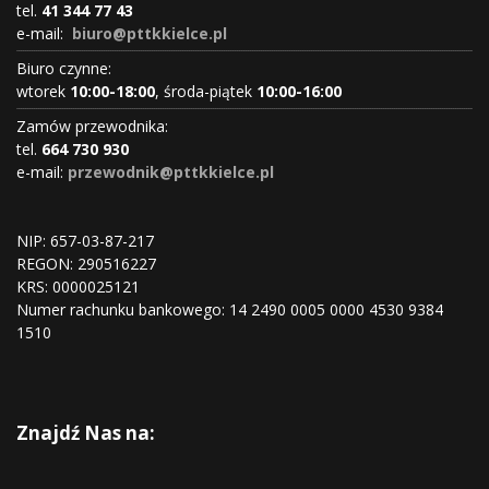
tel.
41 344 77 43
e-mail:
biuro@pttkkielce.pl
Biuro czynne:
wtorek
10:00-18:00
, środa-piątek
10:00-16:00
Zamów przewodnika:
tel.
664 730 930
e-mail:
przewodnik@pttkkielce.pl
NIP: 657-03-87-217
REGON:
290516227
KRS:
0000025121
Numer rachunku bankowego: 14 2490 0005 0000 4530 9384
1510
Znajdź Nas na: