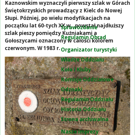
Kaznowskim wyznaczyli pierwszy szlak w Górach
Świętokrzyskich prowadzący z Kielc do Nowej
Słupi. Później, po wielu modyfikacjach na
początku lat 60-tych XX w., powstał najdłuższy
Sprawozdanie
szlak pieszy pomiędzy Kuźniakami a
Regulamin Obrad
Gołoszycami oznaczony w całości kolorem
czerwonym. W 1983 r.
Organizator turystyki
Władze Oddziału
Koła i Kluby
Komisje Oddziałowe
Odznaki
Regulamin Oddziału
Historia Oddziału
Strona archiwalna
Nasze imprezy