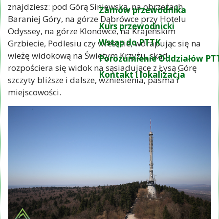
znajdziesz: pod Górą Siniewską, na obrzeżach
Zamów przewodnika
Baraniej Góry, na górze Dąbrówce przy Hotelu
Kurs przewodnicki
Odyssey, na górze Klonówce, na Krajeńskim
Wstąp do PTTK
Grzbiecie, Podlesiu czy wreszcie, wdrapując się na
wieżę widokową na Świętym Krzyżu, skąd
Porozumienie Oddziałów PT
rozpościera się widok na sąsiadujące z Łysą Górę
Kontakt i lokalizacja
szczyty bliższe i dalsze, wzniesienia, pasma i
miejscowości.