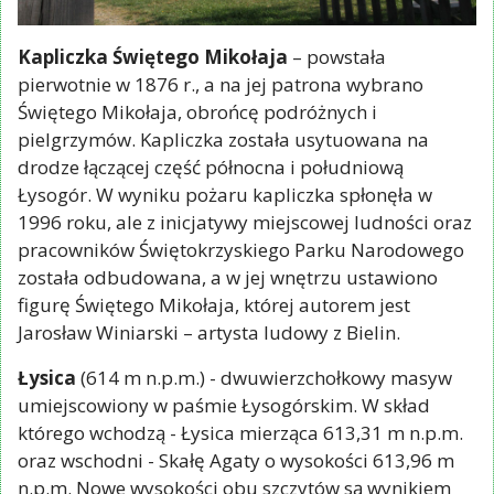
Kapliczka Świętego Mikołaja
– powstała
pierwotnie w 1876 r., a na jej patrona wybrano
Świętego Mikołaja, obrońcę podróżnych i
pielgrzymów. Kapliczka została usytuowana na
drodze łączącej część północna i południową
Łysogór. W wyniku pożaru kapliczka spłonęła w
1996 roku, ale z inicjatywy miejscowej ludności oraz
pracowników Świętokrzyskiego Parku Narodowego
została odbudowana, a w jej wnętrzu ustawiono
figurę Świętego Mikołaja, której autorem jest
Jarosław Winiarski – artysta ludowy z Bielin.
Łysica
(614 m n.p.m.) - dwuwierzchołkowy masyw
umiejscowiony w paśmie Łysogórskim. W skład
którego wchodzą - Łysica mierząca 613,31 m n.p.m.
oraz wschodni - Skałę Agaty o wysokości 613,96 m
n.p.m. Nowe wysokości obu szczytów są wynikiem