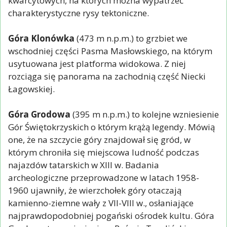
kwarcytowych, na których można wypatrzeć
charakterystyczne rysy tektoniczne.
Góra Klonówka
(473 m n.p.m.) to grzbiet we
wschodniej części Pasma Masłowskiego, na którym
usytuowana jest platforma widokowa. Z niej
rozciąga się panorama na zachodnią część Niecki
Łagowskiej.
Góra Grodowa
(395 m n.p.m.) to kolejne wzniesienie
Gór Świętokrzyskich o którym krążą legendy. Mówią
one, że na szczycie góry znajdował się gród, w
którym chroniła się miejscowa ludność podczas
najazdów tatarskich w XIII w. Badania
archeologiczne przeprowadzone w latach 1958-
1960 ujawniły, że wierzchołek góry otaczają
kamienno-ziemne wały z VII-VIII w., osłaniające
najprawdopodobniej pogański ośrodek kultu. Góra