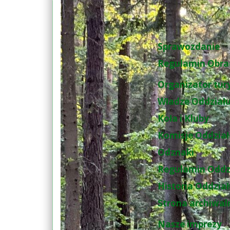
Sprawozdanie
Regulamin Obra
Organizator tur
Władze Oddział
Koła i Kluby
Komisje Oddzia
Odznaki
Regulamin Oddz
Historia Oddzia
Strona archiwal
Nasze imprezy