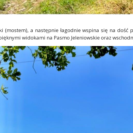
i (mostem), a następnie łagodnie wspina się na dość p
 pięknymi widokami na Pasmo Jeleniowskie oraz wschodn