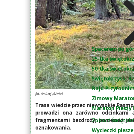
Spacerem po gó
25-tka świętokr
50-tka świetokr
Świętokrzyski R
Rajd Przyrodnic
fot. Andrzej Jóźwiak
Zimowy Maraton
Trasa wiedzie przez niewysokie Pasmo 
Maraton Pieszy 
prowadzi ona zarówno odcinkami as
fragmentami bezdroży; ponieważ je
Zobacz Świętokr
oznakowania.
Wycieczki piesze