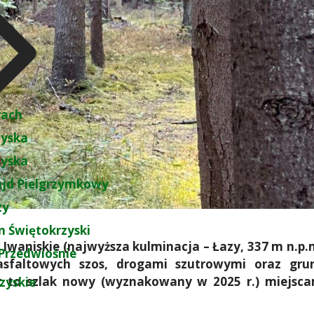
rach
zyska
zyska
ajd Pielgrzymkowy
zy
 Świętokrzyski
Iwaniskie (najwyższa kulminacja – Łazy, 337 m n.p.m.
Przedwiośnie
faltowych szos, drogami szutrowymi oraz grun
st to szlak nowy (wyznakowany w 2025 r.) miejsc
zyskie