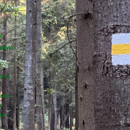
d
ystyki
u
łowe
iału
łu
na