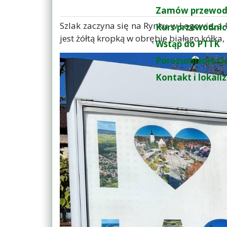
Zamów przewod
Szlak zaczyna się na Rynku w Łagowie, a 
Kurs przewodnic
jest żółtą kropką w obrębie białego kółka
Wstąp do PTTK
Porozumienie O
Kontakt i lokali