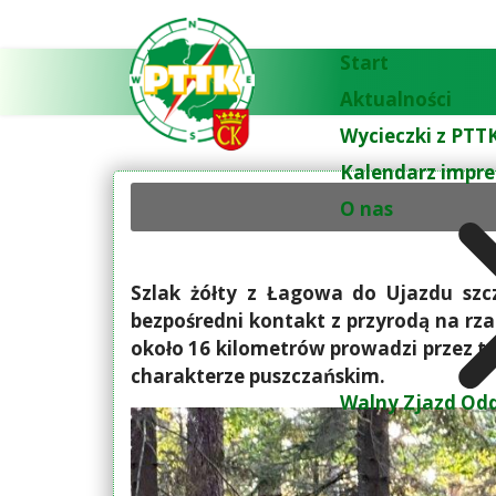
Start
Aktualności
Wycieczki z PTTK
Kalendarz impre
O nas
Szlak żółty z Łagowa do Ujazdu szc
bezpośredni kontakt z przyrodą na rza
około 16 kilometrów prowadzi przez t
charakterze puszczańskim.
Walny Zjazd Odd