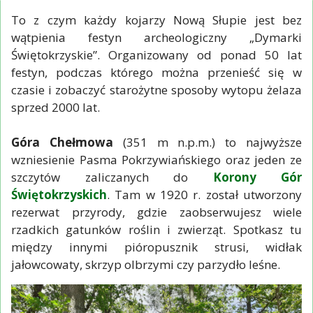
To z czym każdy kojarzy Nową Słupie jest bez
wątpienia festyn archeologiczny „Dymarki
Świętokrzyskie”. Organizowany od ponad 50 lat
festyn, podczas którego można przenieść się w
czasie i zobaczyć starożytne sposoby wytopu żelaza
sprzed 2000 lat.
Góra Chełmowa
(351 m n.p.m.) to najwyższe
wzniesienie Pasma Pokrzywiańskiego oraz jeden ze
szczytów zaliczanych do
Korony Gór
Świętokrzyskich
. Tam w 1920 r. został utworzony
rezerwat przyrody, gdzie zaobserwujesz wiele
rzadkich gatunków roślin i zwierząt. Spotkasz tu
między innymi pióropusznik strusi, widłak
jałowcowaty, skrzyp olbrzymi czy parzydło leśne.