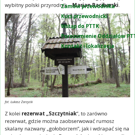
wybitny polski przyrodnik –
Marian Raciborski
.
Zamów przewodnika
Kurs przewodnicki
Wstąp do PTTK
Porozumienie Oddziałów PT
Kontakt i lokalizacja
fot. Łukasz Zarzycki
Z kolei
rezerwat „Szczytniak
”, to zarówno
rezerwat, gdzie można zaobserwować rumosz
skalany nazwany „gołoborzem”, jak i wdrapać się na