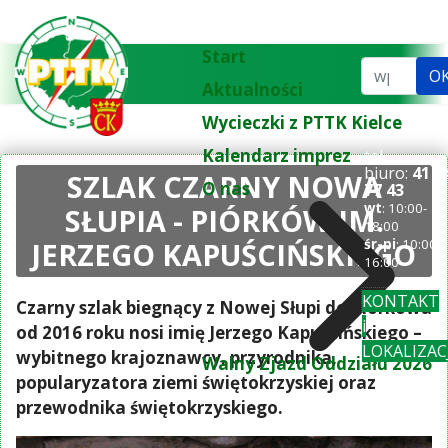
Start
Szukaj...
O
Aktualności
Wycieczki z PTTK Kielce
Kalendarz imprez
tel.
biuro:
41 3
SZLAK CZARNY NOWA
O nas
77 43
wt
: 10:00-
SŁUPIA - PIÓRKÓW IM.
18:00
JERZEGO KAPUŚCIŃSKIEGO
śr-pi
: 10:00-
16:00
KONTAKT
Czarny szlak biegnący z Nowej Słupi do Piórkowa
i
od 2016 roku nosi imię Jerzego Kapuścińskiego –
LOKALIZAC
wybitnego krajoznawcy, przyrodnika,
Walny Zjazd Oddziału 2026
popularyzatora ziemi świętokrzyskiej oraz
przewodnika świętokrzyskiego.