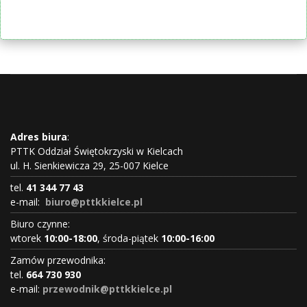
Adres biura
:
PTTK Oddział Świętokrzyski w Kielcach
ul. H. Sienkiewicza 29, 25-007 Kielce
tel.
41 344 77 43
e-mail:
biuro@pttkkielce.pl
Biuro czynne:
wtorek
10:00-18:00
, środa-piątek
10:00-16:00
Zamów przewodnika:
tel.
664 730 930
e-mail:
przewodnik@pttkkielce.pl