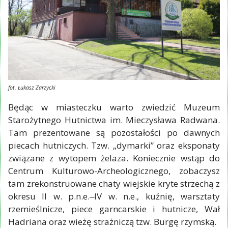
fot. Łukasz Zarzycki
Będąc w miasteczku warto zwiedzić Muzeum
Starożytnego Hutnictwa im. Mieczysława Radwana.
Tam prezentowane są pozostałości po dawnych
piecach hutniczych. Tzw. „dymarki” oraz eksponaty
związane z wytopem żelaza. Koniecznie wstąp do
Centrum Kulturowo-Archeologicznego, zobaczysz
tam zrekonstruowane chaty wiejskie kryte strzechą z
okresu II w. p.n.e.‒IV w. n.e., kuźnię, warsztaty
rzemieślnicze, piece garncarskie i hutnicze, Wał
Hadriana oraz wieżę strażniczą tzw. Burgę rzymską.