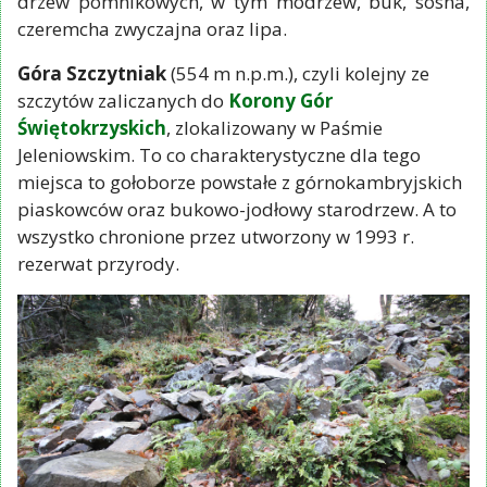
drzew pomnikowych, w tym modrzew, buk, sosna,
czeremcha zwyczajna oraz lipa.
Góra Szczytniak
(554 m n.p.m.), czyli kolejny ze
szczytów zaliczanych do
Korony Gór
Świętokrzyskich
, zlokalizowany w Paśmie
Jeleniowskim. To co charakterystyczne dla tego
miejsca to gołoborze powstałe z górnokambryjskich
piaskowców oraz bukowo-jodłowy starodrzew. A to
wszystko chronione przez utworzony w 1993 r.
rezerwat przyrody.