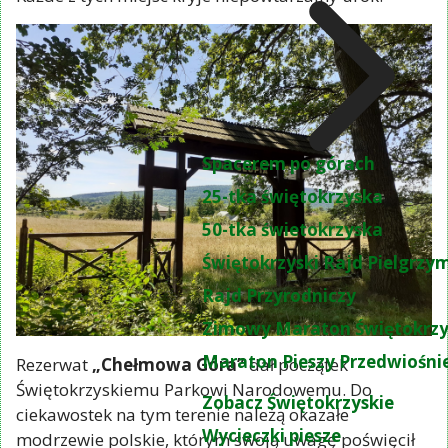
Spacerem po górach
25-tka świętokrzyska
50-tka świetokrzyska
Świętokrzyski Rajd Pielgrz
Rajd Przyrodniczy
Zimowy Maraton Świętokrzy
Maraton Pieszy Przedwiośni
Rezerwat
„Chełmowa Góra”
dał początek
Świętokrzyskiemu Parkowi Narodowemu. Do
Zobacz Świętokrzyskie
ciekawostek na tym terenie należą okazałe
Wycieczki piesze
modrzewie polskie, którym swoją uwagę poświęcił