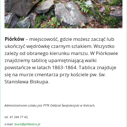
Piórków
– miejscowość, gdzie możesz zacząć lub
ukończyć wędrówkę czarnym szlakiem. Wszystko
zależy od obranego kierunku marszu. W Piórkowie
znajdziemy tablicę upamiętniającą walki
powstańcze w latach 1863-1864. Tablica znajduje
się na murze cmentarza przy kościele pw. św.
Stanisława Biskupa.
Administartorem szlaku jest PTTK Oddział Świętokrzyski w Kielcach,
tel. 41 344 77 43,
e-mail:
biuro@pttkkielce.pl