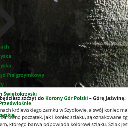
rach
zyska
zyska
ajd Pielgrzymkowy
zy
 Świętokrzyski
obędziesz szczyt do
Korony Gór Polski
– Górę Jaźwinę.
Przedwiośnie
uinach królewskiego zamku w Szydłowie, a swój koniec ma
zyskie
równo początek, jak i koniec szlaku, są oznakowane zg
łkiem, którego barwa odpowiada kolorowi szlaku. Szlak 