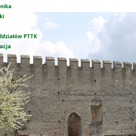
nika
ki
ddziałów PTTK
zacja