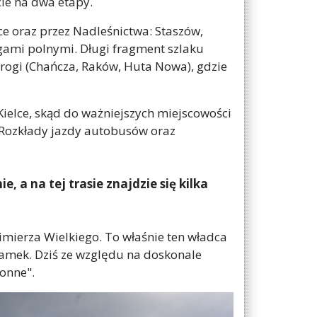
ie na dwa etapy.
ce oraz przez Nadleśnictwa: Staszów,
gami polnymi. Długi fragment szlaku
rogi (Chańcza, Raków, Huta Nowa), gdzie
ielce, skąd do ważniejszych miejscowości
 Rozkłady jazdy autobusów oraz
 a na tej trasie znajdzie się kilka
imierza Wielkiego. To właśnie ten władca
zamek. Dziś ze względu na doskonale
onne".