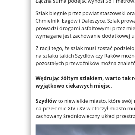
Łączna suma podejść wynosi 581 metrów. 
Szlak biegnie przez powiat staszowski ora
Chmielnik, Łagów i Daleszyce. Szlak pro
prowadzi drogami asfaltowymi przez miej
wymagane jest zachowanie dodatkowej u
Z racji tego, że szlak musi zostać podzi
na szlaku takich Szydłów czy Raków możn
pozostałych przewoźników można znaleźć 
Wędrując żółtym szlakiem, warto tak ro
wyjątkowo ciekawych miejsc.
Szydłów
to niewielkie miasto, które swó
na przełomie XIV i XV w otoczył miasto 
zachowany średniowieczny układ przestrz