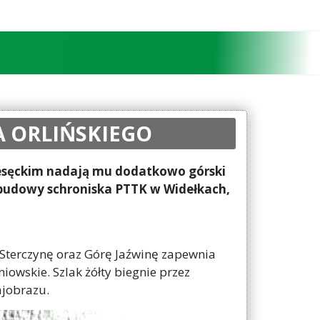
A ORLIŃSKIEGO
Ociesęckim nadają mu dodatkowo górski
m budowy schroniska PTTK w Widełkach,
 Sterczynę oraz Górę Jaźwinę zapewnia
wskie. Szlak żółty biegnie przez
ajobrazu.