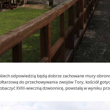
 Niech odpowiedzią będą dobrze zachowane mury obronn
ołtarzową do przechowywania zwojów Tory, kościół gotyck
 zobaczyć XVIII-wieczną dzwonnicę, powstałą w wyniku p