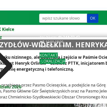
Szukaj...
OK
 Kielce
z
tel. biuro:
41 344 77 43
wt
: 10:00-18:00
SZYDŁÓW-WIDEŁKI IM. HENRYK
śr-pi
: 10:00-16:00
KONTAKT
szlaku nizinnego, ale podejścia i zejścia w Paśmie 
i LOKALIZACJA
ku jest Henryk Orliński – działacz PTTK, inicjatore
u linię energetyczną i telefoniczną.
y przebiega przez Pasmo Ociesęckie, a podejście na Górę
ziału 2026
Pasmo Główne Gór Świętokrzyskich oraz na Pasmo Jelenio
oraz Chmielnicko-Szydłowskiecki Obszar Chronionego Kr