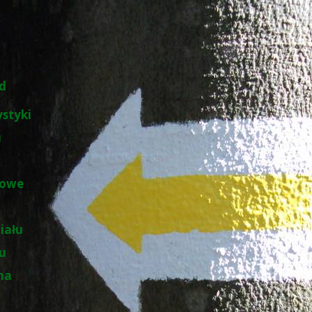
d
ystyki
u
łowe
iału
łu
na