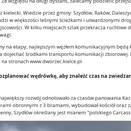
Ze względu na długi dystans, zalecamy podzielić przejśc
z kielecki. Wiedzie przez gminy: Szydłów, Raków, Daleszy
wadzi w większości leśnymi ścieżkami i utwardzonymi dro
scowości. W kilku miejscach szlak przekracza ruchliwe d
wagi.
elony na etapy, najlepszym węzłem komunikacyjnym będą K
a dojechać środkami transportu komunikacji zbiorowej.
na stronach www.dworzec.kielce.pl.
zplanować wędrówkę, aby znaleźć czas na zwiedzanie,
j największy rozwój odnotowało za czasów panowania Kaz
murami obronnymi z 3 bramami, wybudował kościół oraz 
enny, Szydłów określany jest mianem "polskiego Carcass