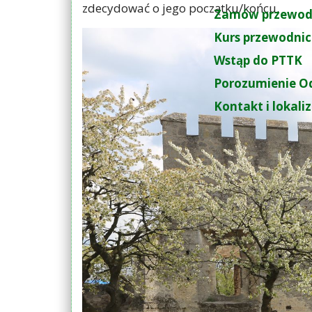
zdecydować o jego początku/końcu.
Zamów przewod
Kurs przewodnic
Wstąp do PTTK
Porozumienie O
Kontakt i lokali