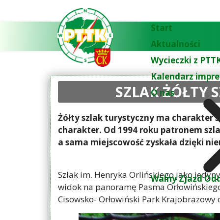
Start
Aktualności
Wycieczki z PTTK
Kalendarz impre
SZLAK ŻÓŁTY 
O nas
Żółty szlak turystyczny ma charakter 
charakter. Od 1994 roku patronem szla
a sama miejscowość zyskała dzięki niem
Szlak im. Henryka Orlińskiego jako jedyn
Walny Zjazd Odd
widok na panoramę Pasma Orłowińskiego, 
Cisowsko- Orłowiński Park Krajobrazowy 