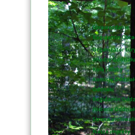
Sprawozdanie
Regulamin Obra
Organizator tur
Władze Oddział
Koła i Kluby
Komisje Oddzia
Odznaki
Regulamin Oddz
Historia Oddzia
Strona archiwal
Nasze imprezy