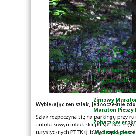
Spacerem po gó
25-tka świętokr
50-tka świetokr
Świętokrzyski R
Rajd Przyrodnic
Zimowy Maraton
Wybierając ten szlak, jednocześnie zd
Maraton Pieszy 
Szlak rozpoczyna się na parkingu przy r
Zobacz Świętokr
autobusowym obok sklepu spożywczego. Za
turystycznych PTTK tj. białą kropką z kó
Wycieczki piesze