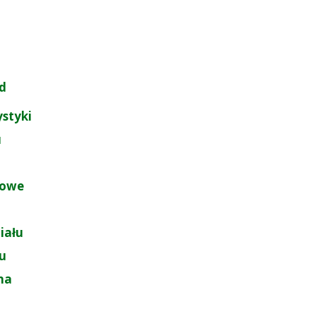
d
ystyki
u
łowe
iału
łu
na