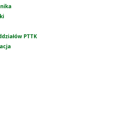
nika
ki
ddziałów PTTK
zacja