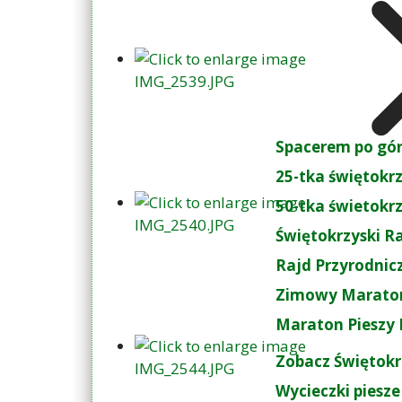
Spacerem po gó
25-tka świętokr
50-tka świetokr
Świętokrzyski R
Rajd Przyrodnic
Zimowy Maraton
Maraton Pieszy 
Zobacz Świętokr
Wycieczki piesze