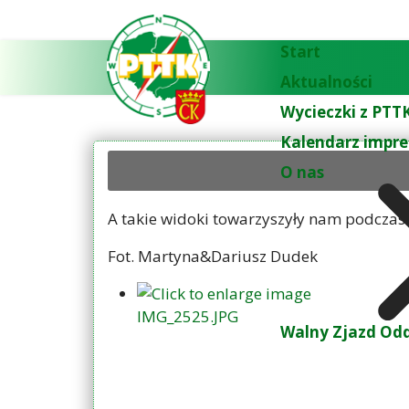
Start
Aktualności
Wycieczki z PTTK
Kalendarz impre
O nas
A takie widoki towarzyszyły nam podczas
Fot. Martyna&Dariusz Dudek
Walny Zjazd Odd