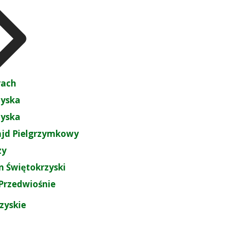
rach
zyska
zyska
ajd Pielgrzymkowy
zy
 Świętokrzyski
Przedwiośnie
zyskie